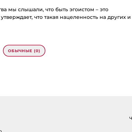
тва мы слышали, что быть эгоистом – это
утверждает, что такая нацеленность на других и
ОБЫЧНЫЕ (0)
ыть отличницей плохо?”»
 Topic: eharitonova.ru/pochemu-byt-
Ч
о