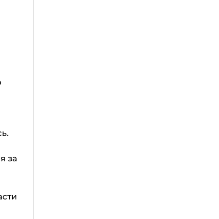
о
ь.
я за
асти