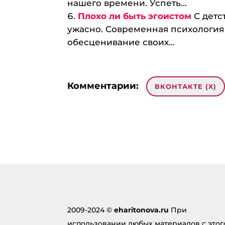
нашего времени. Успеть...
Плохо ли быть эгоистом
С детс
ужасно. Современная психология 
обесценивание своих...
Комментарии:
ВКОНТАКТЕ (
X
)
0 комментариев на «“Почему б
read on
:
27.04.2024 в 22:57
… [Trackback]
[…] Information to that
otlichnicej-ploxo/ […]
2009-2024 ©
eharitonova.ru
При
Ответить
использовании любых материалов с этог