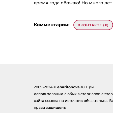
время года обожаю! Но много лет 
Комментарии:
ВКОНТАКТЕ (
X
)
0 комментариев на «“Как пойма
คำถามที่ทุกคนอยากรู้เกี่ย
19.01.2024 в 02:19
… [Trackback]
[…] Find More Informatio
pojmat-yarkoe-leto/ […]
2009-2024 ©
eharitonova.ru
При
Ответить
использовании любых материалов с этог
сайта ссылка на источник обязательна. В
права защищены!
ฟิล์มกรองแสง
: