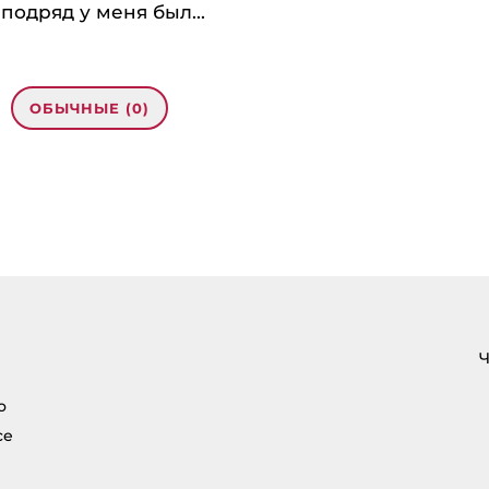
подряд у меня был...
ОБЫЧНЫЕ (0)
ть яркое лето?”»
วกับ RedTiger ค่ายเกมบน LSM99
:
n here on that Topic: eharitonova.ru/kak-
Ч
о
се