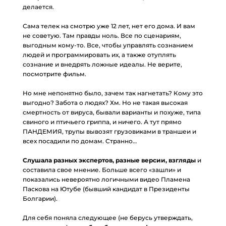
делается.
⠀
Сама телек на смотрю уже 12 лет, нет его дома. И вам
не советую. Там правды ноль. Все по сценариям,
выгодным кому-то. Все, чтобы управлять сознанием
людей и программировать их, а также отуплять
сознание и внедрять ложные идеалы. Не верите,
посмотрите фильм.
⠀
Но мне непонятно было, зачем так нагнетать? Кому это
выгодно? Забота о людях? Хм. Но не такая высокая
смертность от вируса, бывали варианты и похуже, типа
свиного и птичьего гриппа, и ничего. А тут прямо
ПАНДЕМИЯ, трупы вывозят грузовиками в траншеи и
всех посадили по домам. Странно…
⠀
Слушала разных экспертов, разные версии, взгляды
и
составила свое мнение. Больше всего «зашли» и
показались невероятно логичными видео Пламена
Паскова на Ютубе (бывший кандидат в Президенты
Болгарии).
⠀
Для себя поняла следующее (не берусь утверждать,