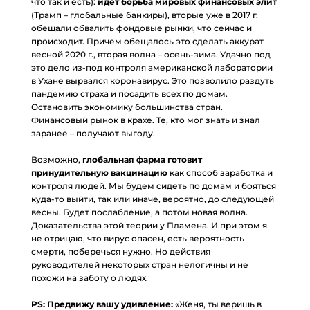
что так и есть):
идет борьба мировых финансовых элит
(Трамп – глобальные банкиры), вторые уже в 2017 г.
обещали обвалить фондовые рынки, что сейчас и
происходит. Причем обещалось это сделать аккурат
весной 2020 г., вторая волна – осень-зима. Удачно под
это дело из-под контроля американской лаборатории
в Ухане вырвался коронавирус. Это позволило раздуть
пандемию страха и посадить всех по домам.
Остановить экономику большинства стран.
Финансовый рынок в крахе. Те, кто мог знать и знал
заранее – получают выгоду.
⠀
Возможно,
глобальная фарма готовит
принудительную вакцинацию
как способ заработка и
контроля людей. Мы будем сидеть по домам и бояться
куда-то выйти, так или иначе, вероятно, до следующей
весны. Будет послабление, а потом новая волна.
Доказательства этой теории у Пламена. И при этом я
не отрицаю, что вирус опасен, есть вероятность
смерти, поберечься нужно. Но действия
руководителей некоторых стран нелогичны и не
похожи на заботу о людях.
⠀
PS: Предвижу вашу удивление:
«Женя, ты веришь в