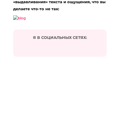
«выдавливания» текста и ощущения, что вы
делаете что-то не так:
Я В СОЦИАЛЬНЫХ СЕТЯХ:
Подписаться на комментарии по e-mail
Имя
*
Email
*
Сайт