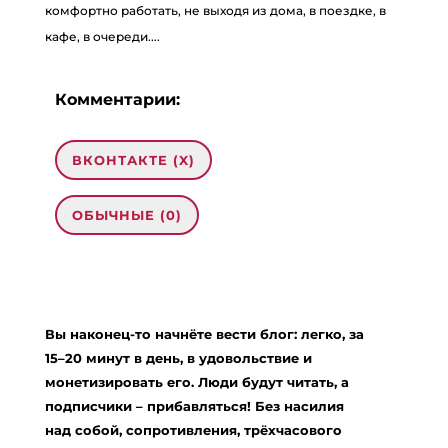
комфортно работать, не выходя из дома, в поездке, в
кафе, в очереди....
Комментарии:
ВКОНТАКТЕ (
X
)
ОБЫЧНЫЕ (0)
Добавить комментарий
Ваш адрес email не будет опубликован.
Вы наконец-то начнёте вести блог: легко, за
Обязательные поля помечены
*
15–20 минут в день, в удовольствие и
Комментарий
*
монетизировать его. Люди будут читать, а
подписчики – прибавляться! Без насилия
над собой, сопротивления, трёхчасового