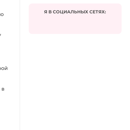
Я В СОЦИАЛЬНЫХ СЕТЯХ:
но
у
рой
 в