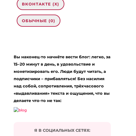
ВКОНТАКТЕ (
X
)
ОБЫЧНЫЕ (0)
0 комментариев на «“Парадоксальный
способ все успевать”»
Вы наконец-то начнёте вести блог: легко, за
LSM99 ฝากเงินไม่มีขั้นต่ำ
:
09.12.2023 в 03:20
15–20 минут в день, в удовольствие и
… [Trackback]
монетизировать его. Люди будут читать, а
подписчики – прибавляться! Без насилия
[…] Find More Info here to that Topic:
eharitonova.ru/paradoksalnyj-sposob-vse-uspevat/
над собой, сопротивления, трёхчасового
[…]
«выдавливания» текста и ощущения, что вы
Ответить
делаете что-то не так:
The holocaust and why we should pray for Bitcoin
:
04.04.2024 в 07:25
… [Trackback]
Я В СОЦИАЛЬНЫХ СЕТЯХ:
[…] Information on that Topic: