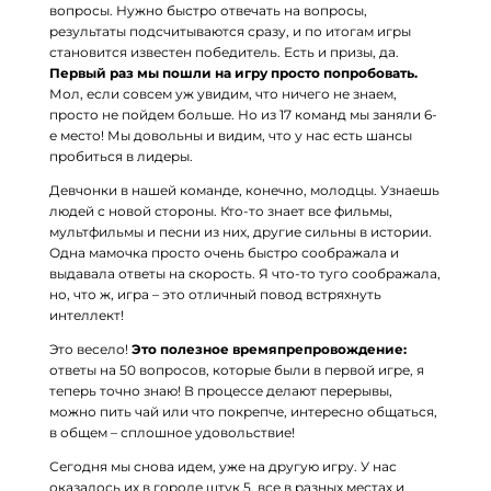
вопросы. Нужно быстро отвечать на вопросы,
результаты подсчитываются сразу, и по итогам игры
становится известен победитель. Есть и призы, да.
Первый раз мы пошли на игру просто попробовать.
Мол, если совсем уж увидим, что ничего не знаем,
просто не пойдем больше. Но из 17 команд мы заняли 6-
е место! Мы довольны и видим, что у нас есть шансы
пробиться в лидеры.
Девчонки в нашей команде, конечно, молодцы. Узнаешь
людей с новой стороны. Кто-то знает все фильмы,
мультфильмы и песни из них, другие сильны в истории.
Одна мамочка просто очень быстро соображала и
выдавала ответы на скорость. Я что-то туго соображала,
но, что ж, игра – это отличный повод встряхнуть
интеллект!
Это весело!
Это полезное времяпрепровождение:
ответы на 50 вопросов, которые были в первой игре, я
теперь точно знаю! В процессе делают перерывы,
можно пить чай или что покрепче, интересно общаться,
в общем – сплошное удовольствие!
Сегодня мы снова идем, уже на другую игру. У нас
оказалось их в городе штук 5, все в разных местах и