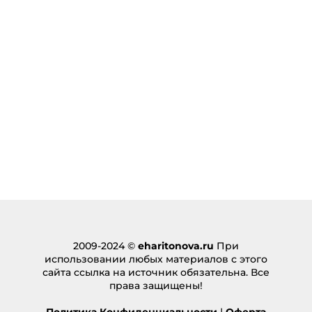
Order Gelato online,
:
05.06.2024 в 14:56
… [Trackback]
[…] Read More on on that Topic:
eharitonova.ru/paradoksalnyj-sposob-vse-uspevat/
[…]
Ответить
เว็บพนันบอล ดีที่สุด LSM99
:
22.06.2024 в 02:11
… [Trackback]
[…] Read More Info here to that Topic:
eharitonova.ru/paradoksalnyj-sposob-vse-uspevat/
[…]
Ответить
2009-2024 ©
eharitonova.ru
При
использовании любых материалов с этого
ทีเด็ดบอลเต็ง คัดเน้นๆ ล้มโต๊ะเว็บตรง Lsm99live
:
сайта ссылка на источник обязательна. Все
02.08.2024 в 06:15
права защищены!
… [Trackback]
[…] Information to that Topic: