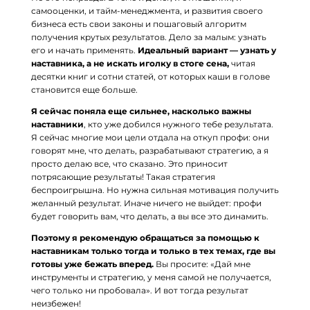
самооценки, и тайм-менеджмента, и развития своего
бизнеса есть свои законы и пошаговый алгоритм
получения крутых результатов. Дело за малым: узнать
его и начать применять.
Идеальный вариант — узнать у
наставника, а не искать иголку в стоге сена,
читая
десятки книг и сотни статей, от которых каши в голове
становится еще больше.
Я сейчас поняла еще сильнее, насколько важны
наставники
, кто уже добился нужного тебе результата.
Я сейчас многие мои цели отдала на откуп профи: они
говорят мне, что делать, разрабатывают стратегию, а я
просто делаю все, что сказано. Это приносит
потрясающие результаты! Такая стратегия
беспроигрышна. Но нужна сильная мотивация получить
желанный результат. Иначе ничего не выйдет: профи
будет говорить вам, что делать, а вы все это динамить.
Поэтому я рекомендую обращаться за помощью к
наставникам только тогда и только в тех темах, где вы
готовы уже бежать вперед.
Вы просите: «Дай мне
инструменты и стратегию, у меня самой не получается,
чего только ни пробовала». И вот тогда результат
неизбежен!