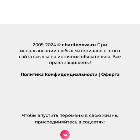
eharitonova.ru/vernyj-sposob-kak-vyjti-iz-tupika/
[…]
Ответить
sa casino
:
22.11.2024 в 18:26
… [Trackback]
2009-2024 ©
eharitonova.ru
При
использовании любых материалов с этого
[…] There you will find 4038 additional Information
сайта ссылка на источник обязательна. Все
on that Topic: eharitonova.ru/vernyj-sposob-kak-
права защищены!
vyjti-iz-tupika/ […]
Ответить
Политика Конфиденциальности
|
Оферта
lucabet
:
22.12.2024 в 19:49
… [Trackback]
[…] Find More on that Topic: eharitonova.ru/vernyj-
sposob-kak-vyjti-iz-tupika/ […]
Чтобы впустить перемены в свою жизнь,
присоединяйтесь в соцсетях:
Ответить
Diyalaa
: