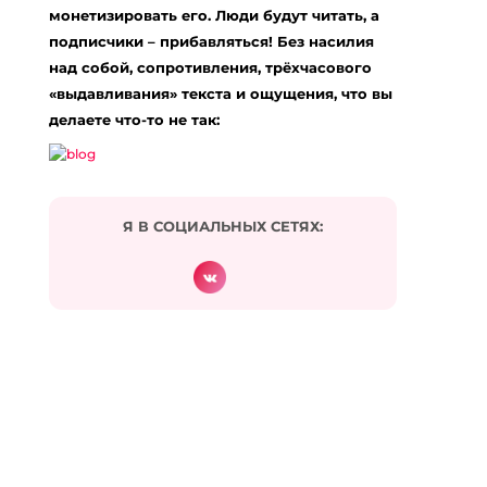
… [Trackback]
монетизировать его. Люди будут читать, а
подписчики – прибавляться! Без насилия
[…] Info to that Topic: eharitonova.ru/vernyj-
sposob-kak-vyjti-iz-tupika/ […]
над собой, сопротивления, трёхчасового
«выдавливания» текста и ощущения, что вы
Ответить
делаете что-то не так:
Paymax VS LSM99 เข้าเล่นสล็อตออนไลน์เจ้าไหนดี
:
29.01.2024 в 02:30
… [Trackback]
[…] Read More on that Topic: eharitonova.ru/vernyj-
Я В СОЦИАЛЬНЫХ СЕТЯХ:
sposob-kak-vyjti-iz-tupika/ […]
Ответить
auto swiper
:
26.03.2024 в 06:47
… [Trackback]
[…] Info on that Topic: eharitonova.ru/vernyj-
sposob-kak-vyjti-iz-tupika/ […]
Ответить
เว็บส้ม777 คืออะไร
: