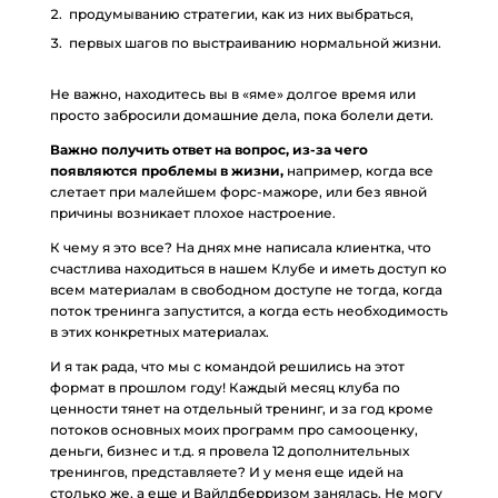
продумыванию стратегии, как из них выбраться,
первых шагов по выстраиванию нормальной жизни.
Не важно, находитесь вы в «яме» долгое время или
просто забросили домашние дела, пока болели дети.
Важно получить ответ на вопрос, из-за чего
появляются проблемы в жизни,
например, когда все
слетает при малейшем форс-мажоре, или без явной
причины возникает плохое настроение.
К чему я это все? На днях мне написала клиентка, что
счастлива находиться в нашем Клубе и иметь доступ ко
всем материалам в свободном доступе не тогда, когда
поток тренинга запустится, а когда есть необходимость
в этих конкретных материалах.
И я так рада, что мы с командой решились на этот
формат в прошлом году! Каждый месяц клуба по
ценности тянет на отдельный тренинг, и за год кроме
потоков основных моих программ про самооценку,
деньги, бизнес и т.д. я провела 12 дополнительных
тренингов, представляете? И у меня еще идей на
столько же, а еще и Вайлдберризом занялась. Не могу