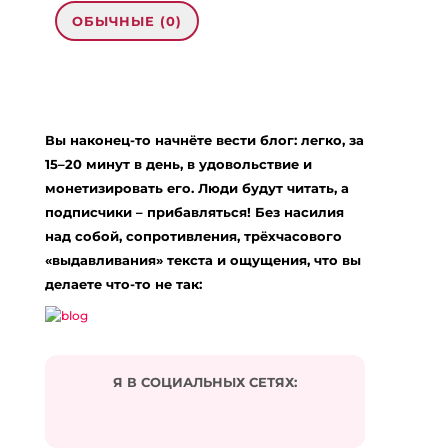
ОБЫЧНЫЕ (0)
Добавить комментарий
Ваш адрес email не будет опубликован.
Вы наконец-то начнёте вести блог: легко, за
Обязательные поля помечены
*
15–20 минут в день, в удовольствие и
Комментарий
*
монетизировать его. Люди будут читать, а
подписчики – прибавляться! Без насилия
над собой, сопротивления, трёхчасового
«выдавливания» текста и ощущения, что вы
делаете что-то не так:
Я В СОЦИАЛЬНЫХ СЕТЯХ:
Подписаться на комментарии по e-mail
Имя
*