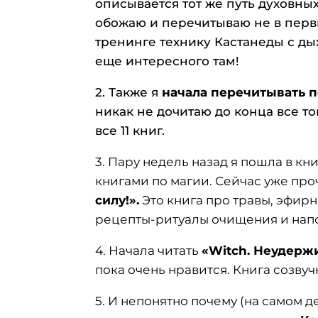
описывается тот же путь духовных
обожаю и перечитываю не в первый
тренинге технику Кастанеды с дых
еще интересного там!
2. Также я
начала перечитывать п
никак не дочитаю до конца все том
все 11 книг.
3. Пару недель назад я пошла в кн
книгами по магии. Сейчас уже пр
силу!».
Это книга про травы, эфир
рецепты-ритуалы очищения и напо
4. Начала читать
«Witch. Неудерж
пока очень нравится. Книга созву
5. И непонятно почему (на самом де