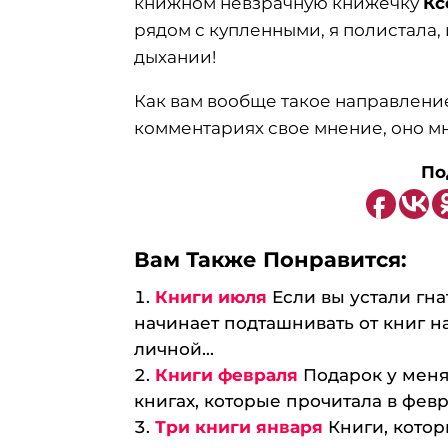
книжном невзрачную книжечку
Кс
рядом с купленными, я полистала,
дыхании!
Как вам вообще такое направлени
комментариях свое мнение, оно мн
П
о
Вам Также Понравится:
Книги июля
Если вы устали гн
начинает подташнивать от книг н
личной...
Книги февраля
Подарок у меня
книгах, которые прочитала в февр
Три книги января
Книги, котор