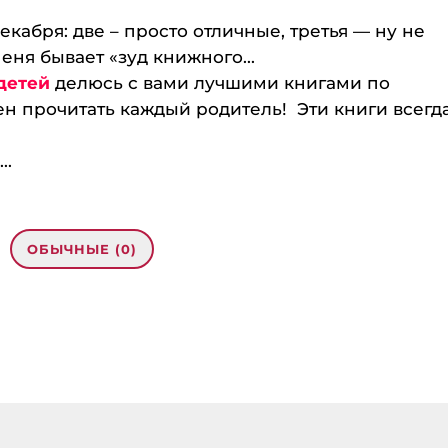
екабря: две – просто отличные, третья — ну не
еня бывает «зуд книжного...
детей
делюсь с вами лучшими книгами по
н прочитать каждый родитель! Эти книги всегда
..
ОБЫЧНЫЕ (0)
рес email не будет
кован.
Обязательные
помечены
*