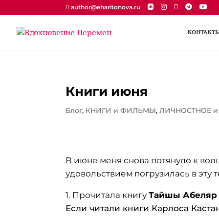
author@eharitonova.ru
КОНТАКТ
Книги июня
Блог
,
КНИГИ и ФИЛЬМЫ
,
ЛИЧНОСТНОЕ и
В июне меня снова потянуло к волш
удовольствием погрузилась в эту т
1. Прочитала книгу
Тайшы Абеляр 
Если читали книги Карлоса Каста