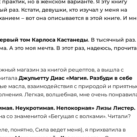
 практик, но в женском варианте. Я эту книгу
 раз. Кстати, девушки, кто изучал у меня на
анием – вот она описывается в этой книге. И м
ервый том Карлоса Кастанеды
. В тысячный раз.
а. А это моя мечта. В этот раз, надеюсь, прочит
ижный магазин за книгой рецептов, а вышла с
очитала
Джульетту Диас «Магия. Разбуди в себе
ные масла, взаимодействия с природой и приятны
лнения. Легкая, волшебная, мне очень понравила
имая. Неукротимая. Непокорная» Лизы Листер.
чна со знаменитой «Бегущая с волками». Читали?
ле, понятно, Сила ведет меня), я прихватила в