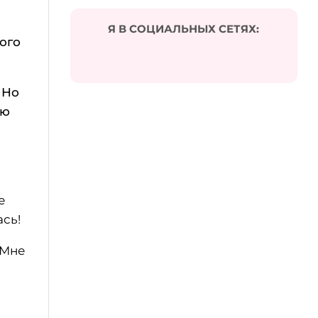
Я В СОЦИАЛЬНЫХ СЕТЯХ:
ного
 Но
аю
е
сь!
Мне