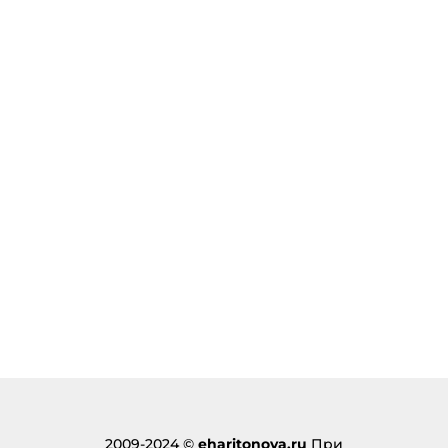
2009-2024 ©
eharitonova.ru
При