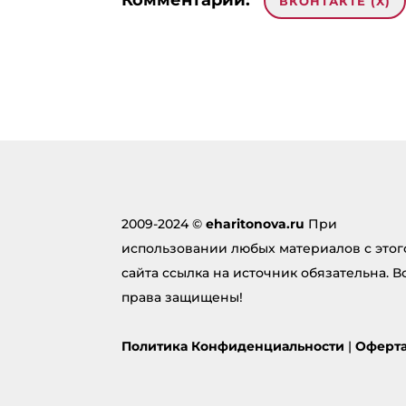
Комментарии:
ВКОНТАКТЕ (
X
)
Добавить комментарий
Ваш ад
опубли
поля 
Комме
2009-2024 ©
eharitonova.ru
При
использовании любых материалов с этог
сайта ссылка на источник обязательна. В
права защищены!
Политика Конфиденциальности
|
Оферт
Под