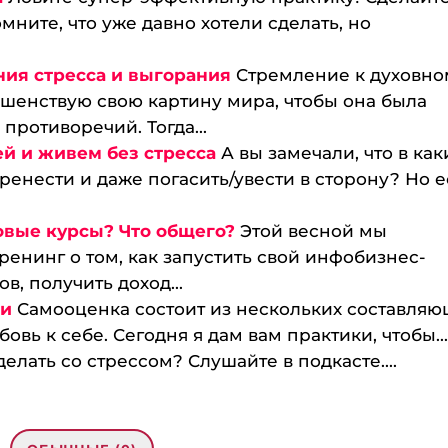
омните, что уже давно хотели сделать, но
ия стресса и выгорания
Стремление к духовно
ршенствую свою картину мира, чтобы она была
противоречий. Тогда...
й и живем без стресса
А вы замечали, что в как
ренести и даже погасить/увести в сторону? Но е
овые курсы? Что общего?
Этой весной мы
тренинг о том, как запустить свой инфобизнес-
в, получить доход...
ки
Самооценка состоит из нескольких составляю
овь к себе. Сегодня я дам вам практики, чтобы..
делать со стрессом? Слушайте в подкасте....