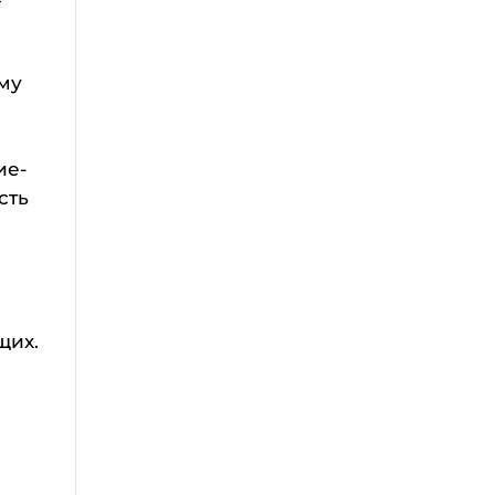
му
ие-
сть
щих.
.