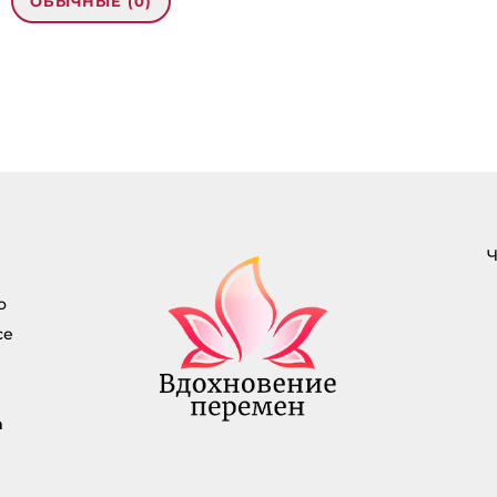
ОБЫЧНЫЕ (0)
рес email не будет
кован.
Обязательные
помечены
*
нтарий
*
Ч
о
се
а
писаться на