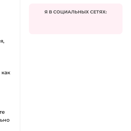
Я В СОЦИАЛЬНЫХ СЕТЯХ:
я,
 как
те
льно