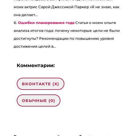
моих актрис Сарой Джессикой Паркер «Я не знаю, как
она делает...
Ошибки планирования года
Статья о моем опыте
анализа итогов года: почему некоторые цели не были
достигнуты? Рекомендации по повышению уровня
достижения целей в...
Комментарии:
ВКОНТАКТЕ (
X
)
ОБЫЧНЫЕ (0)
0 комментариев на «“Пятилетка за три
года, или как успеть все за период
декрета”»