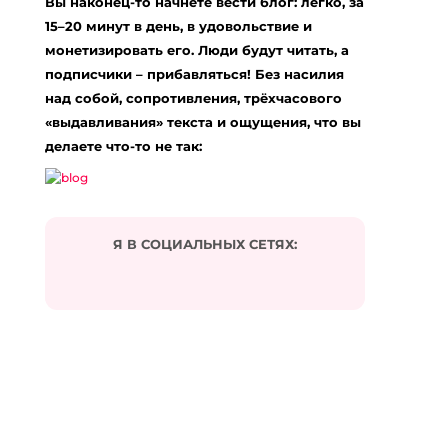
Вы наконец-то начнёте вести блог: легко, за
15–20 минут в день, в удовольствие и
Ks Quik 800
:
монетизировать его. Люди будут читать, а
17.12.2023 в 03:33
… [Trackback]
подписчики – прибавляться! Без насилия
над собой, сопротивления, трёхчасового
[…] Read More Info here to that Topic:
«выдавливания» текста и ощущения, что вы
eharitonova.ru/pyatiletka-za-tri-goda-ili-kak-uspet-
vse-za-period-dekreta/ […]
делаете что-то не так:
Ответить
white cherry runtz strain online
:
21.03.2024 в 07:39
Я В СОЦИАЛЬНЫХ СЕТЯХ:
… [Trackback]
[…] Find More to that Topic:
eharitonova.ru/pyatiletka-za-tri-goda-ili-kak-uspet-
vse-za-period-dekreta/ […]
Ответить
ทรรศนะบอล
:
02.07.2024 в 11:09
… [Trackback]