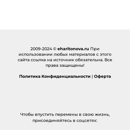
rca77
:
08.11.2024 в 14:35
… [Trackback]
[…] Find More on that Topic:
eharitonova.ru/pyatiletka-za-tri-goda-ili-kak-uspet-
vse-za-period-dekreta/ […]
Ответить
2009-2024 ©
eharitonova.ru
При
использовании любых материалов с этого
รับบริหารนิติบุคคล
:
сайта ссылка на источник обязательна. Все
05.01.2025 в 08:03
права защищены!
… [Trackback]
Политика Конфиденциальности
|
Оферта
[…] There you will find 69964 additional Info on that
Topic: eharitonova.ru/pyatiletka-za-tri-goda-ili-kak-
uspet-vse-za-period-dekreta/ […]
Ответить
chicken road game
:
Чтобы впустить перемены в свою жизнь,
31.03.2025 в 02:36
присоединяйтесь в соцсетях:
… [Trackback]