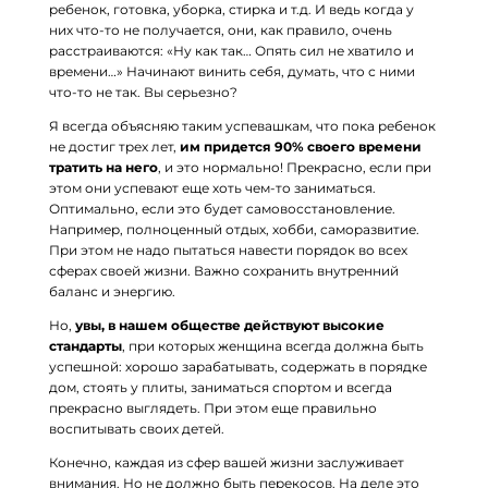
ребенок, готовка, уборка, стирка и т.д. И ведь когда у
них что-то не получается, они, как правило, очень
расстраиваются: «Ну как так… Опять сил не хватило и
времени…» Начинают винить себя, думать, что с ними
что-то не так. Вы серьезно?
Я всегда объясняю таким успевашкам, что пока ребенок
не достиг трех лет,
им придется 90% своего времени
тратить на него
, и это нормально! Прекрасно, если при
этом они успевают еще хоть чем-то заниматься.
Оптимально, если это будет самовосстановление.
Например, полноценный отдых, хобби, саморазвитие.
При этом не надо пытаться навести порядок во всех
сферах своей жизни. Важно сохранить внутренний
баланс и энергию.
Но,
увы, в нашем обществе действуют высокие
стандарты
, при которых женщина всегда должна быть
успешной: хорошо зарабатывать, содержать в порядке
дом, стоять у плиты, заниматься спортом и всегда
прекрасно выглядеть. При этом еще правильно
воспитывать своих детей.
Конечно, каждая из сфер вашей жизни заслуживает
внимания. Но не должно быть перекосов. На деле это