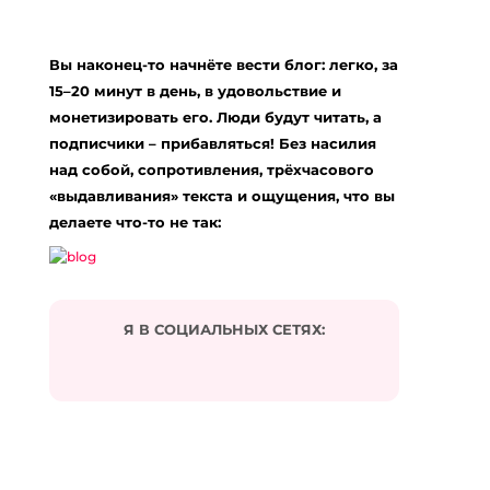
Добавить комментарий
Ваш адрес email не будет опубликован.
Вы наконец-то начнёте вести блог: легко, за
Обязательные поля помечены
*
15–20 минут в день, в удовольствие и
Комментарий
*
монетизировать его. Люди будут читать, а
подписчики – прибавляться! Без насилия
над собой, сопротивления, трёхчасового
«выдавливания» текста и ощущения, что вы
делаете что-то не так:
Я В СОЦИАЛЬНЫХ СЕТЯХ:
Подписаться на комментарии по e-mail
Имя
*
Email
*