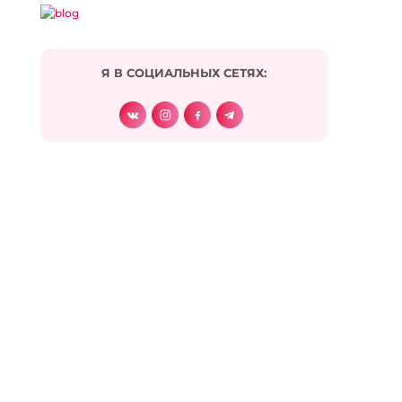
Я В СОЦИАЛЬНЫХ СЕТЯХ:
Подписаться на комментарии по e-mail
Имя
*
Email
*
Сайт