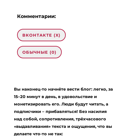
Комментарии:
ВКОНТАКТЕ (
X
)
ОБЫЧНЫЕ (0)
Добавить комментарий
Ваш адрес email не будет опубликован.
Вы наконец-то начнёте вести блог: легко, за
Обязательные поля помечены
*
15–20 минут в день, в удовольствие и
Комментарий
*
монетизировать его. Люди будут читать, а
подписчики – прибавляться! Без насилия
над собой, сопротивления, трёхчасового
«выдавливания» текста и ощущения, что вы
делаете что-то не так: