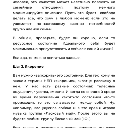
человек, это качество может негативно повлиять на
семейные отношения, поэтому немного
модифицируйте описание. Пусть это будет свобода
делать все, что хочу в любой момент, если это не
ущемляет по-настоящему важных потребностей
других членов семьи.
В общем, проверьте, будет ли хорошо, если то
ресурсное состояние Идеального себя будет
максимально присутствовать и сейчас в вашей жизни?
Если да, то можно двигаться дальше.
Шаг 3. Якорение
Вам нужно «заякорить» это состояние. Для тех, кому не
знаком термин НЛП «якорение», вкратце расскажу о
нем. У нас есть разные состояния: телесные
ощущения, чувства, эмоции. И когда во внешней среде
во время переживания какого-то состояния что-то
происходит, то это связывается между собой. Ну,
например, вас укусила собака и в это время играла
музыка группы «Ласковый май». После этого вы не
будете любить группу Ласковый май (LOL).
Есть также и позитивные якоря, вероятно, вы даже