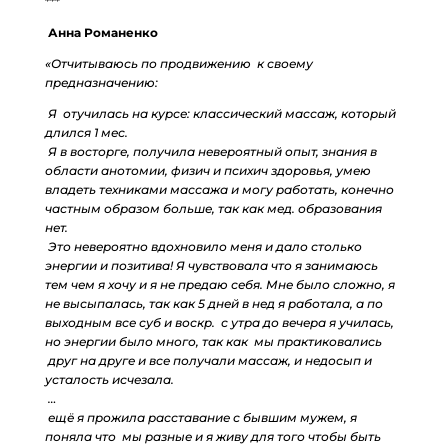
***
Анна Романенко
«Отчитываюсь по продвижению к своему
предназначению:
Я отучилась на курсе: классический массаж, который
длился 1 мес.
Я в восторге, получила невероятный опыт, знания в
области анотомии, физич и психич здоровья, умею
владеть техниками массажа и могу работать, конечно
частным образом больше, так как мед. образования
нет.
Это невероятно вдохновило меня и дало столько
энергии и позитива! Я чувствовала что я занимаюсь
тем чем я хочу и я не предаю себя. Мне было сложно, я
не высыпалась, так как 5 дней в нед я работала, а по
выходным все суб и воскр. с утра до вечера я училась,
но энергии было много, так как мы практиковались
друг на друге и все получали массаж, и недосып и
усталость исчезала.
…
ещё я прожила расставание с бывшим мужем, я
поняла что мы разные и я живу для того чтобы быть