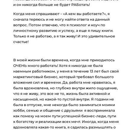
и он никогда больше не будет РАБотать!
Когда меня спрашивают – «А кем вы работаете?», я
сначала теряюсь и не могу найти ответа на данный
вопрос. Потом отвечаю, что я психолог и коуч по
личностному развитию и успеху, а еще я пишу книги.
Только я не работаю, а я так живу! И это удивительное
счастье!
В моей жизни были времена, когда мне приходилось
ОЧЕНЬ много работать! Хотя я никогда не была
наемным работником, у меня в течение 13 лет был свой
маркетинговый бизнес, который требовал большого
вложения сил и времени. Да, работа мне нравилась, я
была вдохновлена, но глубоко внутри жило ощущение,
что я не живу, это все не то, жизнь была активной и
насыщенной, но какой-то пустой внутри. Я годами не
была в отпуске, мне некогда было заниматься моими
хобби, семью и общение с друзьями я воспринимала
как помеху на моем пути успешной бизнес-леди, пути
к богатству и реализации всех мечт. Иногда, когда меня
вдохновляла какая-то книга, я садилась размышлять о