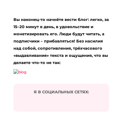
27 комментариев на «“Тренинг «Как
найти свое Предназначение»”»
Вы наконец-то начнёте вести блог: легко, за
LadySlanski
:
15–20 минут в день, в удовольствие и
19.11.2011 в 01:40
монетизировать его. Люди будут читать, а
Ура! Меня уже записали.
подписчики – прибавляться! Без насилия
Ответить
над собой, сопротивления, трёхчасового
«выдавливания» текста и ощущения, что вы
делаете что-то не так:
Софи
:
01.12.2011 в 22:18
у меня вопрос. Будет ли эффективен для меня
этот тренинг на отдыхе, именно в этот период
буду отдыхать с ребенком в дубаи…
Я В СОЦИАЛЬНЫХ СЕТЯХ:
Ответить
Евгения Харитонова
:
02.12.2011 в 14:54
Если у вас будет доступ в интернет и время,
чтобы делать задания, то тренинг будет