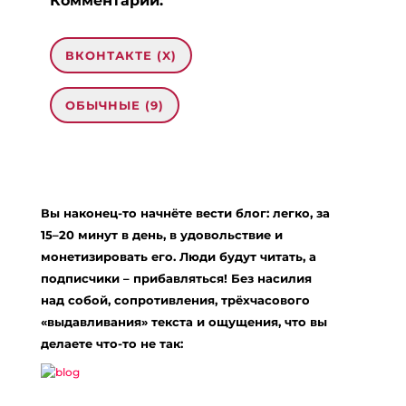
Комментарии:
ВКОНТАКТЕ (
X
)
ОБЫЧНЫЕ (9)
9 комментариев на «“Восстановление
энергии и качественная жизнь”»
Вы наконец-то начнёте вести блог: легко, за
Татьяна
:
15–20 минут в день, в удовольствие и
30.05.2015 в 09:51
монетизировать его. Люди будут читать, а
спасибо, Евгения! Мне как раз нужен был такой
подписчики – прибавляться! Без насилия
совет. Потому что в последнее время много
над собой, сопротивления, трёхчасового
времени и сил вкладываю в нелюбимое дело,
которое должно принести хороший доход. Но
«выдавливания» текста и ощущения, что вы
сил уже нет себя заставлять. Последнее время
делаете что-то не так:
много думала продолжать мучаться или
бросить все и искать то что по душе. А тут как
раз ваша статья