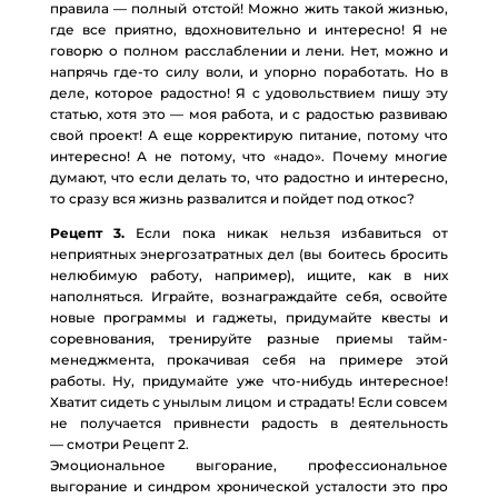
правила — полный отстой! Можно жить такой жизнью,
где все приятно, вдохновительно и интересно! Я не
говорю о полном расслаблении и лени. Нет, можно и
напрячь где-то силу воли, и упорно поработать. Но в
деле, которое радостно! Я с удовольствием пишу эту
статью, хотя это — моя работа, и с радостью развиваю
свой проект! А еще корректирую питание, потому что
интересно! А не потому, что «надо». Почему многие
думают, что если делать то, что радостно и интересно,
то сразу вся жизнь развалится и пойдет под откос?
Рецепт 3.
Если пока никак нельзя избавиться от
неприятных энергозатратных дел (вы боитесь бросить
нелюбимую работу, например), ищите, как в них
наполняться. Играйте, вознаграждайте себя, освойте
новые программы и гаджеты, придумайте квесты и
соревнования, тренируйте разные приемы тайм-
менеджмента, прокачивая себя на примере этой
работы. Ну, придумайте уже что-нибудь интересное!
Хватит сидеть с унылым лицом и страдать! Если совсем
не получается привнести радость в деятельность
— смотри Рецепт 2.
Эмоциональное выгорание, профессиональное
выгорание и синдром хронической усталости это про