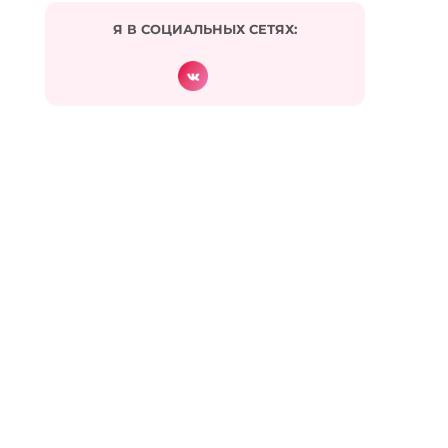
Ответить
Я В СОЦИАЛЬНЫХ СЕТЯХ:
Евгения Харитонова
:
30.05.2015 в 13:40
Ставить деньги во главе угла можно, но
тогда много чем придется заплатить —
энергией, радостью жизни, здоровьем.
Лучше, чтобы были и радость, и
удовольствие от деятельности, и деньги
пусть приложатся.
Ответить
Елена
:
30.05.2015 в 12:22
Люблю вас,Женечка!!!!!!!
Только Вам удается вселять в меня
вдохновение!!!
Пошла заниматься любимыми делами
Ответить