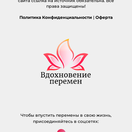
сайта ссылка на источник обязательна. Все
Потому что всё уходит на оплату прошлых
права защищены!
долгов. Я знаю, что это постепенно пройдёт, но
Политика Конфиденциальности
энергии не хватает сейчас! Есть рецептик, как
|
Оферта
продержаться «до получки»? ))
Ответить
Евгения Харитонова
:
09.06.2015 в 22:37
Рецептик есть:). Как и в жизни в целом, в
рабочих делах, несмотря на кризисы и
неуспевания, нужно каждый день хотя бы
немного заниматься тем, что нравится.
Например, развитием, улучшением,
обучением. Пусть это не актуально сейчас
и много текучки, но если именно такая
деятельность на перспективу нравится,
нужно именно ей уделять время и
подзаряжаться энергией через нее.
Чтобы впустить перемены в свою жизнь,
присоединяйтесь в соцсетях:
Ответить