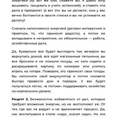
энергией (ну вот же они, скажете вы, я давно хочу
вышивать, танцевать и учить испанский), и ставить эти
дела в приоритет (а вот это вы не делаете, они у вас
вечно болтаются в хвосте списка и вы не успеваете их
делать)!
Сначала наполняемся энергией (делаем интересное и
приятное, то, что приносит радость), а потом ее
вкладываем в неприятное, но обязательное — работа,
хозяйственные дела.
Да, буквально все будет выглядеть так: вечером вы
вернулись домой, все едят магазинные пельмени, вы
все бросили и не помыли посуду, но зато сидите и
раскрашиваете картину по номерам или учитесь
играть на гитаре. Поверьте, это принесет свои плоды.
Вы наполните свой аккумулятор и потом сможете
быстро привести дом в порядок. У вас будет
получаться легко, «в потоке» поддерживать хозяйство
на нормальном уровне.
Рецепт 2.
Безжалостно избавляться от дел, которые
требуют вложения энергии, но не восполняют ее. От
тех, где вас не радует и не вдохновляет процесс. Да,
нас воспитывали в стиле «надо, значит надо». Но эти