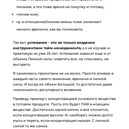
питания, а это тоже время на покупку и готовку,
чтение книг,
ну и отношения/личная жизнь тоже занимают
немало времени, как вы понимаете.
Так вот,
успевание – это не только владение
инструментами тайм-менеджмента,
а я их изучаю и
практикую их уже 25 лет. Успевание зависит еще и от
объема Личной силы: охватить все, не спасовать, не
выгореть.
Я занимаюсь проектами не на износ. Просто вливаю в
каждый часть своего внимания, времени и личной
силы. И когда ее объем большой, то достаточно даже
«маленького» регулярного вливания.
Приведу пример с концентрацией основного вещества
в готовом продукте. Пусть это будет ПАВ в моющем
веществе. Достаточно одной капли, и все отмоется,
если концентрация высока. И, наоборот, можно долго
мыть и тереть, если концентрация низкая. С личной
силой то же самое.