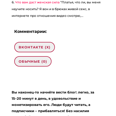
Что вам даст женская сила
“Платья, что ли, вы меня
научите носить? Я вон и в брюках живой секс, в
интернете про отношения видео смотрю,...
Комментарии:
ВКОНТАКТЕ (
X
)
ОБЫЧНЫЕ (0)
Добавить комментарий
Ваш адрес email не будет опубликован.
Вы наконец-то начнёте вести блог: легко, за
Обязательные поля помечены
*
15–20 минут в день, в удовольствие и
Комментарий
*
монетизировать его. Люди будут читать, а
подписчики – прибавляться! Без насилия