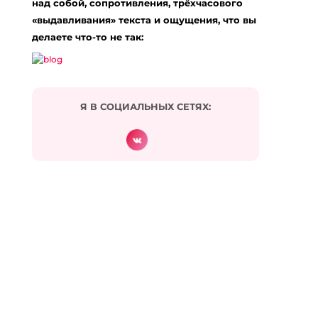
над собой, сопротивления, трёхчасового
«выдавливания» текста и ощущения, что вы
делаете что-то не так:
Я В СОЦИАЛЬНЫХ СЕТЯХ:
Подписаться на комментарии по e-mail
Имя
*
Email
*
Сайт