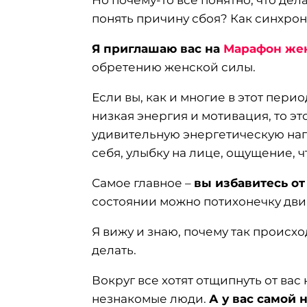
Но почему-то все понятно, что дела
понять причину сбоя? Как синхро
Я приглашаю вас на
Марафон жен
обретению женской силы.
Если вы, как и многие в этот пери
низкая энергия и мотивация, то эт
удивительную энергетическую нап
себя, улыбку на лице, ощущение, ч
Самое главное –
вы избавитесь от
состоянии можно потихонечку дви
Я вижу и знаю, почему так происход
делать.
Вокруг все хотят отщипнуть от вас
незнакомые люди.
А у вас самой н