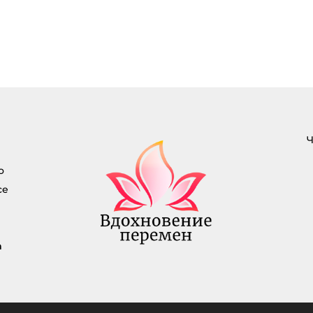
рес email не будет
кован.
Обязательные
помечены
*
нтарий
*
Ч
о
се
а
писаться на
тарии по e-mail