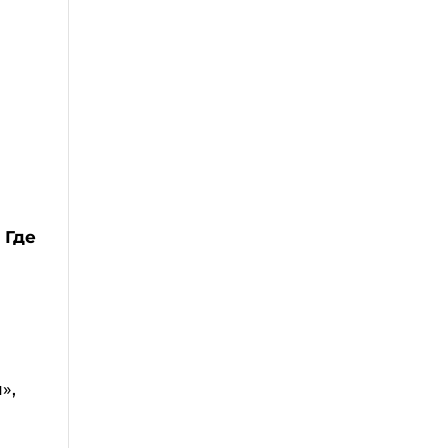
 Где
»,