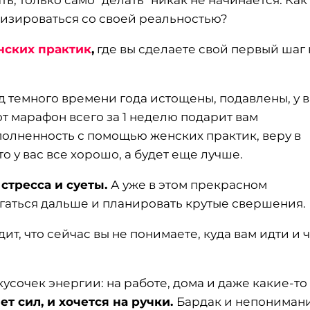
ть, только само “делать” никак не начинается. Как
низироваться со своей реальностью?
ских практик
,
где вы сделаете свой первый шаг 
од темного времени года истощены, подавлены, у 
от марафон всего за 1 неделю подарит вам
олненность с помощью женских практик, веру в
то у вас все хорошо, а будет еще лучше.
 стресса и суеты.
А уже в этом прекрасном
гаться дальше и планировать крутые свершения.
ит, что сейчас вы не понимаете, куда вам идти и 
 кусочек энергии: на работе, дома и даже какие-то
ет сил, и хочется на ручки.
Бардак и непониман