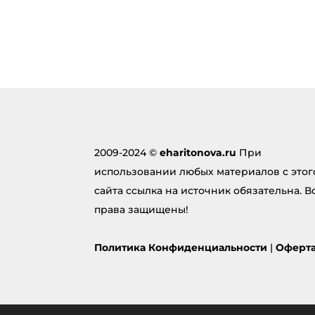
Добавить комментарий
Ваш ад
опубли
поля 
Комме
2009-2024 ©
eharitonova.ru
При
использовании любых материалов с этог
сайта ссылка на источник обязательна. В
права защищены!
Политика Конфиденциальности
|
Оферт
Под
коммен