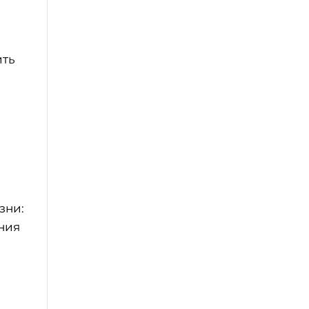
ить
зни:
ния