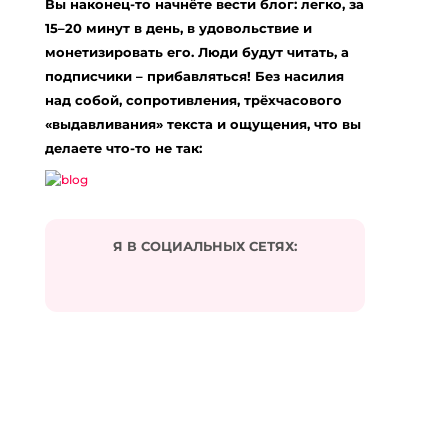
Вы наконец-то начнёте вести блог: легко, за
Обязательные поля помечены
*
15–20 минут в день, в удовольствие и
Комментарий
*
монетизировать его. Люди будут читать, а
подписчики – прибавляться! Без насилия
над собой, сопротивления, трёхчасового
«выдавливания» текста и ощущения, что вы
делаете что-то не так:
Я В СОЦИАЛЬНЫХ СЕТЯХ:
Подписаться на комментарии по e-mail
Имя
*
Email
*
Сайт