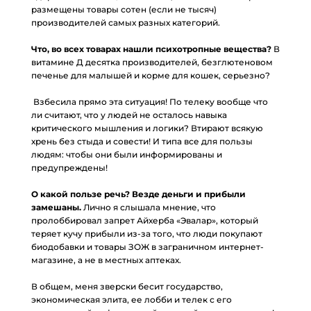
размещены товары сотен (если не тысяч)
производителей самых разных категорий.
⠀
Что, во всех товарах нашли психотропные вещества?
В
витамине Д десятка производителей, безглютеновом
печенье для малышей и корме для кошек, серьезно?
⠀
Взбесила прямо эта ситуация! По телеку вообще что
ли считают, что у людей не осталось навыка
критического мышления и логики? Втирают всякую
хрень без стыда и совести! И типа все для пользы
людям: чтобы они были информированы и
предупреждены!
⠀
О какой пользе речь? Везде деньги и прибыли
замешаны.
Лично я слышала мнение, что
пролоббировал запрет Айхерба «Эвалар», который
теряет кучу прибыли из-за того, что люди покупают
биодобавки и товары ЗОЖ в заграничном интернет-
магазине, а не в местных аптеках.
⠀
В общем, меня зверски бесит государство,
экономическая элита, ее лобби и телек с его