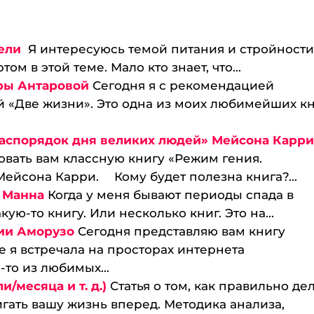
дели
Я интересуюсь темой питания и стройност
ом в этой теме. Мало кто знает, что...
ры Антаровой
Сегодня я с рекомендацией
 «Две жизни». Это одна из моих любимейших кн
Распорядок дня великих людей» Мейсона Карр
овать вам классную книгу «Режим гения.
ейсона Карри. ⠀ Кому будет полезна книга?...
я Манна
Когда у меня бывают периоды спада в
кую-то книгу. Или несколько книг. Это на...
ии Аморузо
Сегодня представляю вам книгу
 я встречала на просторах интернета
то из любимых...
/месяца и т. д.)
Статья о том, как правильно де
игать вашу жизнь вперед. Методика анализа,