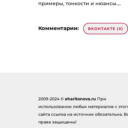
примеры, тонкости и нюансы....
Комментарии:
ВКОНТАКТЕ (
X
)
1 комментарий на «“Занятие 5
svetlana
:
15.06.2010 в 22:10
привет
Ответить
2009-2024 ©
eharitonova.ru
При
использовании любых материалов с этог
Добавить комментарий
сайта ссылка на источник обязательна. В
права защищены!
Ваш ад