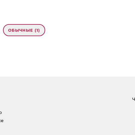
ОБЫЧНЫЕ (1)
 недели Клуба Эффективности СЕГОДНЯ 22.00
Ч
о
се
рес email не будет