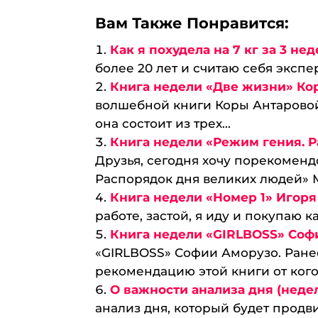
Вам Также Понравится:
Как я похудела на 7 кг за 3 не
более 20 лет и считаю себя эксперт
Книга недели «Две жизни» Ко
волшебной книги Коры Антаровой
она состоит из трех...
Книга недели «Режим гения. 
Друзья, сегодня хочу порекоменд
Распорядок дня великих людей» М
Книга недели «Номер 1» Игор
работе, застой, я иду и покупаю ка
Книга недели «GIRLBOSS» Соф
«GIRLBOSS» Софии Аморузо. Ранее
рекомендацию этой книги от кого-
О важности анализа дня (недели
анализ дня, который будет продв