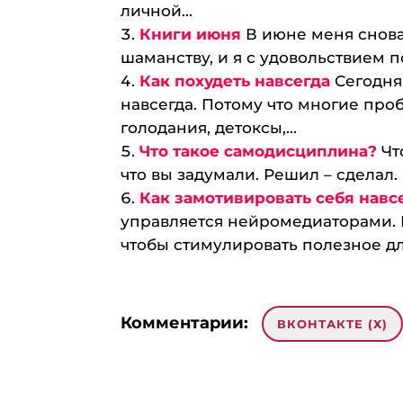
личной...
Книги июня
В июне меня снова
шаманству, и я с удовольствием пог
Как похудеть навсегда
Сегодня
навсегда. Потому что многие про
голодания, детоксы,...
Что такое самодисциплина?
Чт
что вы задумали. Решил – сделал.
Как замотивировать себя навс
управляется нейромедиаторами. 
чтобы стимулировать полезное дл
Комментарии:
ВКОНТАКТЕ (
X
)
2 комментария на «“18 июня —