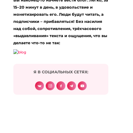
Вы наконец-то начнёте вести блог: легко, за
Обязательные поля помечены
*
15–20 минут в день, в удовольствие и
Комментарий
*
монетизировать его. Люди будут читать, а
подписчики – прибавляться! Без насилия
над собой, сопротивления, трёхчасового
«выдавливания» текста и ощущения, что вы
делаете что-то не так:
Я В СОЦИАЛЬНЫХ СЕТЯХ:
Подписаться на комментарии по e-mail
Имя
*
Email
*
Сайт