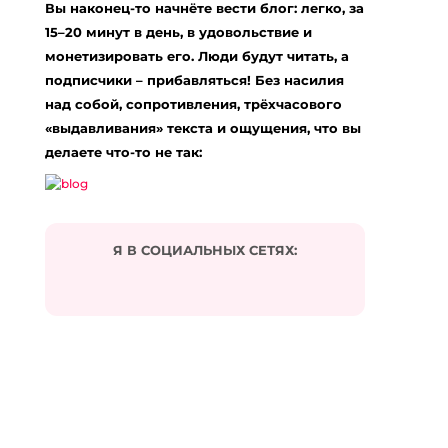
Вы наконец-то начнёте вести блог: легко, за
Обязательные поля помечены
*
15–20 минут в день, в удовольствие и
Комментарий
*
монетизировать его. Люди будут читать, а
подписчики – прибавляться! Без насилия
над собой, сопротивления, трёхчасового
«выдавливания» текста и ощущения, что вы
делаете что-то не так:
Я В СОЦИАЛЬНЫХ СЕТЯХ:
Подписаться на комментарии по e-mail
Имя
*
Email
*
Сайт