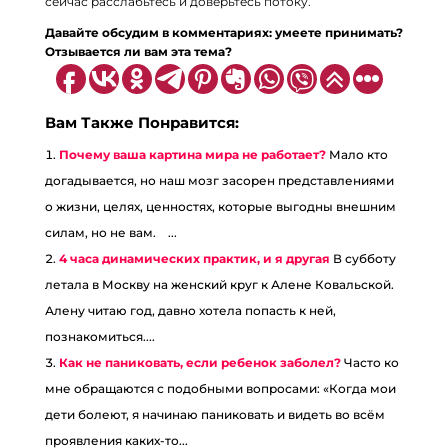
сейчас расслабьтесь и доверьтесь потоку.
⠀
Давайте обсудим в комментариях: умеете принимать?
Отзывается ли вам эта тема?
Вам Также Понравится:
Почему ваша картина мира не работает?
Мало кто
догадывается, но наш мозг засорен представлениями
о жизни, целях, ценностях, которые выгодны внешним
силам, но не вам. ⠀...
4 часа динамических практик, и я другая
В субботу
летала в Москву на женский круг к Алене Ковальской.
Алену читаю год, давно хотела попасть к ней,
познакомиться....
Как не паниковать, если ребенок заболел?
Часто ко
мне обращаются с подобными вопросами: «Когда мои
дети болеют, я начинаю паниковать и видеть во всём
проявления каких-то...