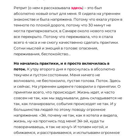
Ретрит (о нем я рассказывала
здесь
) – это был
абсолютно новый опыт для меня. Я сидела на утреннем
знакомстве и была напряжена. Потому что ехала утром в
темноте по плохой дороге, потому что 30 минут не
могла припарковаться, в Самаре около нового моста
все перекрыто. Потому что переживала, что я спала
всего 4 часа и не смогу качественно сделать практики.
Сотни мыслей и эмоций в голове: опасения,
переживания, беспокойство…
⠀
Но начались практики, и я просто включилась в
поток.
К утру второго дня я проснулась в абсолютно
текучем и пустом состоянии. Меня ничего не
волновало, не беспокоило, пустая голова. Поток. Здесь
и сейчас. На утреннем шеренге говорили о принятии. О
принятии всего, что происходит. Жизнь идет, и часто
совсем не так, как мы задумывали, день складывается не
так, как планировали, события происходят не так. И у
большинства людей по этому поводу огромное
напряжение. «Эй, почему не так, как я хотела и видела,
жизнь, ну-ка прогнись под меня! Эй-эй, куда ты
поворачиваешь, я так не хочу!» И топаем ногой, и
обижаемся, и расстраиваемся, и испытываем огромное