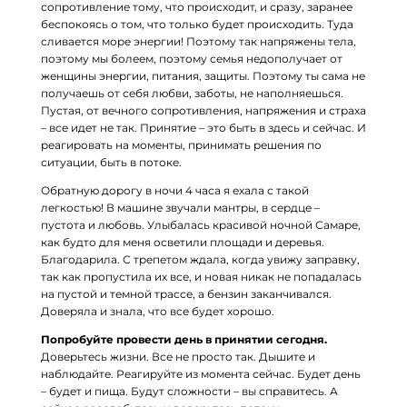
сопротивление тому, что происходит, и сразу, заранее
беспокоясь о том, что только будет происходить. Туда
сливается море энергии! Поэтому так напряжены тела,
поэтому мы болеем, поэтому семья недополучает от
женщины энергии, питания, защиты. Поэтому ты сама не
получаешь от себя любви, заботы, не наполняешься.
Пустая, от вечного сопротивления, напряжения и страха
– все идет не так. Принятие – это быть в здесь и сейчас. И
реагировать на моменты, принимать решения по
ситуации, быть в потоке.
⠀
Обратную дорогу в ночи 4 часа я ехала с такой
легкостью! В машине звучали мантры, в сердце –
пустота и любовь. Улыбалась красивой ночной Самаре,
как будто для меня осветили площади и деревья.
Благодарила. С трепетом ждала, когда увижу заправку,
так как пропустила их все, и новая никак не попадалась
на пустой и темной трассе, а бензин заканчивался.
Доверяла и знала, что все будет хорошо.
⠀
Попробуйте провести день в принятии сегодня.
Доверьтесь жизни. Все не просто так. Дышите и
наблюдайте. Реагируйте из момента сейчас. Будет день
– будет и пища. Будут сложности – вы справитесь. А