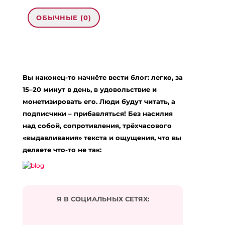
ОБЫЧНЫЕ (0)
Добавить комментарий
Ваш адрес email не будет опубликован.
Вы наконец-то начнёте вести блог: легко, за
Обязательные поля помечены
*
15–20 минут в день, в удовольствие и
Комментарий
*
монетизировать его. Люди будут читать, а
подписчики – прибавляться! Без насилия
над собой, сопротивления, трёхчасового
«выдавливания» текста и ощущения, что вы
делаете что-то не так:
Я В СОЦИАЛЬНЫХ СЕТЯХ:
Подписаться на комментарии по e-mail
Имя
*