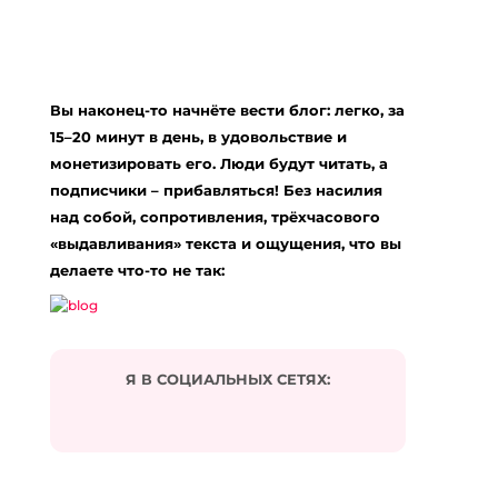
Добавить комментарий
Ваш адрес email не будет опубликован.
Вы наконец-то начнёте вести блог: легко, за
Обязательные поля помечены
*
15–20 минут в день, в удовольствие и
Комментарий
*
монетизировать его. Люди будут читать, а
подписчики – прибавляться! Без насилия
над собой, сопротивления, трёхчасового
«выдавливания» текста и ощущения, что вы
делаете что-то не так:
Я В СОЦИАЛЬНЫХ СЕТЯХ:
Подписаться на комментарии по e-mail
Имя
*