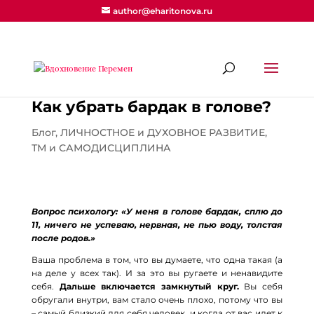
author@eharitonova.ru
Как убрать бардак в голове?
Блог
,
ЛИЧНОСТНОЕ и ДУХОВНОЕ РАЗВИТИЕ
,
ТМ и САМОДИСЦИПЛИНА
Вопрос психологу: «У меня в голове бардак, сплю до
11, ничего не успеваю, нервная, не пью воду, толстая
после родов.»
Ваша проблема в том, что вы думаете, что одна такая (а
на деле у всех так). И за это вы ругаете и ненавидите
себя.
Дальше включается замкнутый круг.
Вы себя
обругали внутри, вам стало очень плохо, потому что вы
– самый близкий для себя человек, и когда от вас идет к