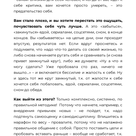
себе критика, вам хочется просто умереть, – это
предательство себя.
Вам стало плохо, и вы хотите перестать это ощущать,
почувствовать себя чуть лучше.
А это «забыться»,
«закинуться» едой, сериалами, соцсетями, сном, в конце
концов. Вы «забываетесь» на целые дни, они проходят
впустую, результатов нет. Если вдруг проснетесь и
подумаете, что надо что-то делать со своей жизнью, то
либо снова начинаете ругать себя и сравнивать (и снова
привет замкнутый круг), либо же думаете: «Ну а что я
могу сделать? Уже пробовала сто раз, ничего не
вышло…» – и включается бессилие и жалость к себе. Ну
и здесь тот же круг замкнутый, т.к. от жалости к себе
хочется себя побаловать, едой, сериалами, соцсетями,
сном до обеда.
Как выйти из этого?
Только комплексно, системно, по
правильной методике! Потому что начнете, например, с
внедрения привычек новых – не пойдет, т.к. надо
подтянуть самооценку и самодисциплину. Впишитесь в
марафон по весу – провалите, потому что не налажено
правильное общение с собой. Просто поставить цели и
пробовать вставать раньше – вообще не сработает, т.к.