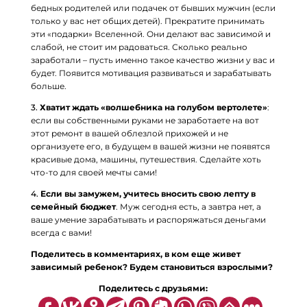
бедных родителей или подачек от бывших мужчин (если
только у вас нет общих детей). Прекратите принимать
эти «подарки» Вселенной. Они делают вас зависимой и
слабой, не стоит им радоваться. Сколько реально
заработали – пусть именно такое качество жизни у вас и
будет. Появится мотивация развиваться и зарабатывать
больше.
3.
Хватит ждать «волшебника на голубом вертолете»
:
если вы собственными руками не заработаете на вот
этот ремонт в вашей облезлой прихожей и не
организуете его, в будущем в вашей жизни не появятся
красивые дома, машины, путешествия. Сделайте хоть
что-то для своей мечты сами!
4.
Если вы замужем, учитесь вносить свою лепту в
семейный бюджет
. Муж сегодня есть, а завтра нет, а
ваше умение зарабатывать и распоряжаться деньгами
всегда с вами!
Поделитесь в комментариях, в ком еще живет
зависимый ребенок? Будем становиться взрослыми?
П
оделитесь с друзьями: