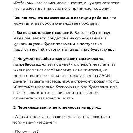
«Ребенок» – это зависимое существо, о нуждах которого
кто-то заботится, плюс за него принимают решения.
Как понять, что вы «зависли» в позиции ребенка
, что
может влечь за собой финансовые проблемы:
1.
Вы не знаете своих желаний.
Ведь за «Светочку»
мама решает, что пойдет она на кружок танцев, а
кушать на ужин будет пельмени, а поступать в
педагогический, потому что так для нее будет лучше.
2.
Не умеет позаботиться о своих физических
потребностях
: живет под чьей-то опекой, не платит за
жилье (если нет своей квартиры и не замужем), не
может оплатить счета за тепло, воду, свет (на СВОИ
деньги), вызвать мастера, чтобы отремонтировал что-то.
«Светочка» настолько беспомощна, что будет жить при
свечах, пока кто-то не приедет и не спасет ее,
отремонтировав электричество.
3.
Перекладывает ответственность на других
:
–А как я заплачу эти ваши счета и вызову электрика,
если у меня нет денег?
–Почему нет?