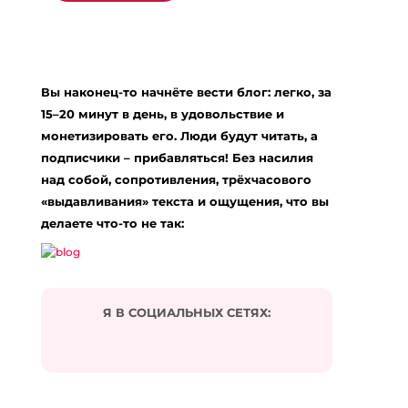
Добавить комментарий
Ваш адрес email не будет опубликован.
Вы наконец-то начнёте вести блог: легко, за
Обязательные поля помечены
*
15–20 минут в день, в удовольствие и
Комментарий
*
монетизировать его. Люди будут читать, а
подписчики – прибавляться! Без насилия
над собой, сопротивления, трёхчасового
«выдавливания» текста и ощущения, что вы
делаете что-то не так:
Я В СОЦИАЛЬНЫХ СЕТЯХ:
Подписаться на комментарии по e-mail
Имя
*