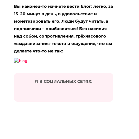
Ваш адрес email не будет опубликован.
Вы наконец-то начнёте вести блог: легко, за
Обязательные поля помечены
*
15–20 минут в день, в удовольствие и
Комментарий
*
монетизировать его. Люди будут читать, а
подписчики – прибавляться! Без насилия
над собой, сопротивления, трёхчасового
«выдавливания» текста и ощущения, что вы
делаете что-то не так:
Я В СОЦИАЛЬНЫХ СЕТЯХ:
Подписаться на комментарии по e-mail
Имя
*
Email
*