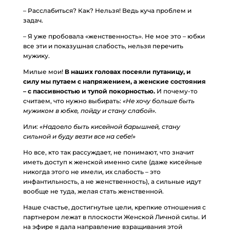
– Расслабиться? Как? Нельзя! Ведь куча проблем и
задач.
– Я уже пробовала «женственность». Не мое это – юбки
все эти и показушная слабость, нельзя перечить
мужику.
Милые мои!
В наших головах посеяли путаницу, и
силу мы путаем с напряжением, а женские состояния
– с пассивностью и тупой покорностью.
И почему-то
считаем, что нужно выбирать:
«Не хочу больше быть
мужиком в юбке, пойду и стану слабой».
Или:
«Надоело быть кисейной барышней, стану
сильной и буду везти все на себе!»
Но все, кто так рассуждает, не понимают, что значит
иметь доступ к женской именно силе (даже кисейные
никогда этого не имели, их слабость – это
инфантильность, а не женственность), а сильные идут
вообще не туда, желая стать женственной.
Наше счастье, достигнутые цели, крепкие отношения с
партнером лежат в плоскости Женской Личной силы. И
на эфире я дала направление взращивания этой