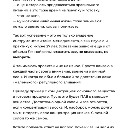
— еще я стараюсь придеживаться правильного
питания, а это тоже время на покупку и готовку,
— чтение книг,
— ну и отношения/личная жизнь тоже занимают
немало времени, как вы понимаете.
Так вот, успевание – это не только владение
инструментами тайм-менеджмента, а я их изучаю и
практикую их уже 27 лет. Успевание зависит еще и от
объема Личной силы:
охватить все, не спасовать, не
выгореть.
Я занимаюсь проектами не на износ. Просто вливаю в
каждый часть своего внимания, времени и личной
силы. И когда ее объем большой, то достаточно даже
«маленького» регулярного вливания.
Приведу пример с концентрацией основного вещества
в готовом продукте. Пусть это будет ПАВ в моющем
веществе. Достаточно одной капли, и все отмоется,
если концентрация высока. И, наоборот, можно долго
мыть и тереть, если концентрация низкая. С личной
силой то же самое.
Хотите получить ответ на вопрос, почему ваши цели из