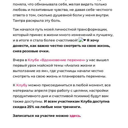
поняла, что обманывала себя, желая видеть только
любовь и позитивные чувства, не давая себе честного
ответа о том, сколько душевной боли у меня внутри.
Тантра раскрыла эту боль.
Так начался путь моей личностной трансформации,
который принес в жизни много изменений к лучшему,
и в итоге я стала более счастливой!
Я хочу
донести, как важно честно смотреть на свою жизнь,
сняв розовые очки.
Вчера в
Клубе «Вдохновение перемен»
у нас вышел
первый урок майской темы «Анализ жизни и
выползание из ям», где участницы начали честно
смотреть на свою жизнь и планировать перемены.
К
Клубу
можно присоединиться в любой момент, все
материалы апреля (про работу с целями, настройки
продуктивного дня и счастливой психики) будут вам
также доступны.
И всем участникам Клуба доступна
скидка 25% на любые мои тренинги.
Записаться на участие можно
здесь
.