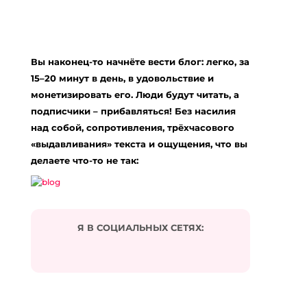
Добавить комментарий
Ваш адрес email не будет опубликован.
Вы наконец-то начнёте вести блог: легко, за
Обязательные поля помечены
*
15–20 минут в день, в удовольствие и
Комментарий
*
монетизировать его. Люди будут читать, а
подписчики – прибавляться! Без насилия
над собой, сопротивления, трёхчасового
«выдавливания» текста и ощущения, что вы
делаете что-то не так:
Я В СОЦИАЛЬНЫХ СЕТЯХ:
Подписаться на комментарии по e-mail
Имя
*
Email
*