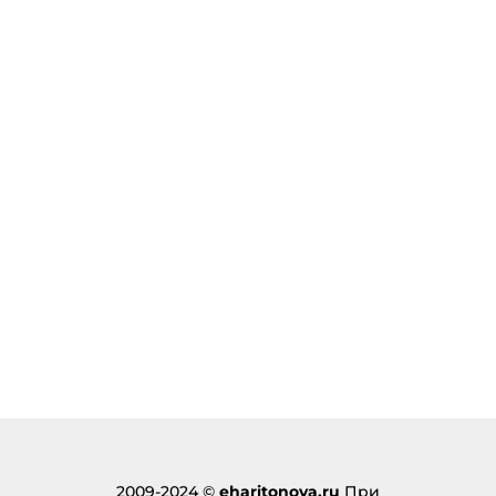
2009-2024 ©
eharitonova.ru
При