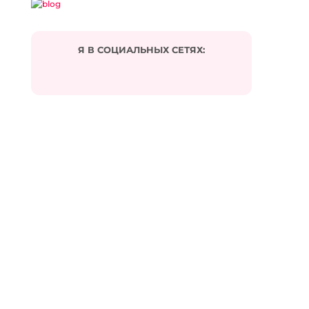
Я В СОЦИАЛЬНЫХ СЕТЯХ:
Подписаться на комментарии по e-mail
Имя
*
Email
*
Сайт