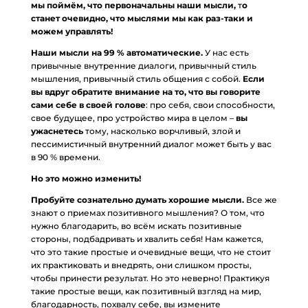
мы поймём, что первоначальны наши мысли,
т
о
станет очевидно, что мыслями мы как раз-таки и
можем управлять!
Наши мысли на 99 % автоматические.
У нас есть
привычные внутренние диалоги, привычный стиль
мышления, привычный стиль общения с собой.
Если
вы вдруг обратите внимание на то, что вы говорите
сами себе в своей голове
: про себя, свои способности,
свое будущее, про устройство мира в целом –
вы
ужаснетесь
тому, насколько ворчливый, злой и
пессимистичный внутренний диалог может быть у вас
в 90 % времени.
Но это можно изменить!
Пробуйте сознательно думать хорошие мысли.
Все же
знают о приемах позитивного мышления? О том, что
нужно благодарить, во всём искать позитивные
стороны, подбадривать и хвалить себя! Нам кажется,
что это такие простые и очевидные вещи, что не стоит
их практиковать и внедрять, они слишком просты,
чтобы принести результат. Но это неверно! Практикуя
такие простые вещи, как позитивный взгляд на мир,
благодарность, похвалу себе, вы измените