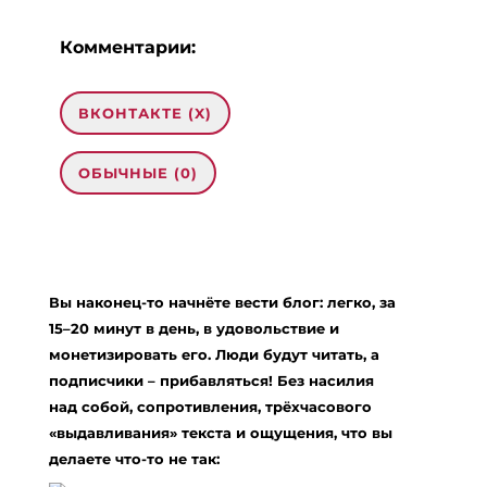
Комментарии:
ВКОНТАКТЕ (
X
)
ОБЫЧНЫЕ (0)
Добавить комментарий
Ваш адрес email не будет опубликован.
Вы наконец-то начнёте вести блог: легко, за
Обязательные поля помечены
*
15–20 минут в день, в удовольствие и
Комментарий
*
монетизировать его. Люди будут читать, а
подписчики – прибавляться! Без насилия
над собой, сопротивления, трёхчасового
«выдавливания» текста и ощущения, что вы
делаете что-то не так: