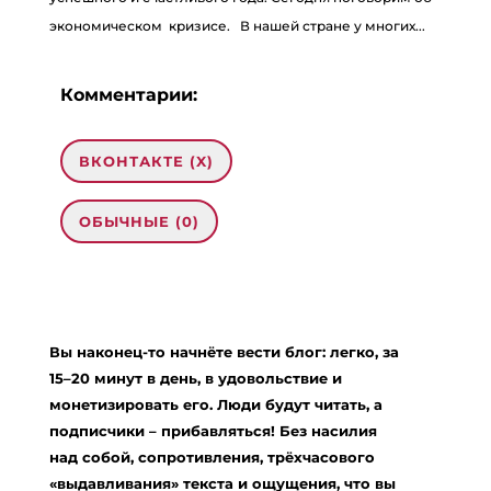
экономическом кризисе. В нашей стране у многих...
Комментарии:
ВКОНТАКТЕ (
X
)
ОБЫЧНЫЕ (0)
Добавить комментарий
Ваш адрес email не будет опубликован.
Вы наконец-то начнёте вести блог: легко, за
Обязательные поля помечены
*
15–20 минут в день, в удовольствие и
Комментарий
*
монетизировать его. Люди будут читать, а
подписчики – прибавляться! Без насилия
над собой, сопротивления, трёхчасового
«выдавливания» текста и ощущения, что вы