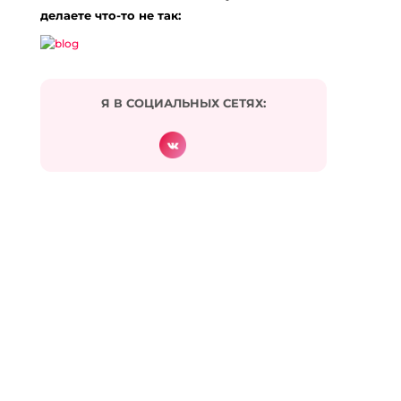
делаете что-то не так:
Я В СОЦИАЛЬНЫХ СЕТЯХ:
Подписаться на комментарии по e-mail
Имя
*
Email
*
Сайт