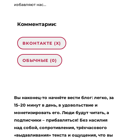
избавляют нас...
Комментарии:
ВКОНТАКТЕ (
X
)
ОБЫЧНЫЕ (0)
Добавить комментарий
Ваш адрес email не будет опубликован.
Вы наконец-то начнёте вести блог: легко, за
Обязательные поля помечены
*
15–20 минут в день, в удовольствие и
Комментарий
*
монетизировать его. Люди будут читать, а
подписчики – прибавляться! Без насилия
над собой, сопротивления, трёхчасового
«выдавливания» текста и ощущения, что вы