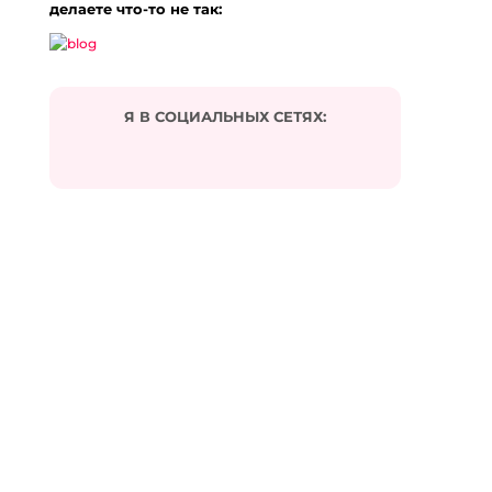
делаете что-то не так:
Я В СОЦИАЛЬНЫХ СЕТЯХ:
Подписаться на комментарии по e-mail
Имя
*
Email
*
Сайт