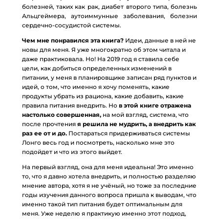
болезней, таких как рак, диабет второго типа, болезнь
Альцгеймера, аутоиммунные заболевания, болезни
сердечно-сосудистой системы.
Чем мне понравился эта книга?
Идеи, данные в ней не
новы для меня. Я уже многократно об этом читала и
даже практиковала. Но! На 2019 год я ставила себе
цели, как добиться определенных изменений в
питании, у меня в планировщике записан ряд пунктов и
идей, о том, что именно я хочу поменять, какие
продукты убрать из рациона, какие добавить, какие
правила питания внедрить. Но
в этой книге отражена
настолько совершенная,
на мой взгляд, система, что
после прочтения
я решила не мудрить, а внедрить как
раз ее от и до.
Постараться придерживаться системы
Лонго весь год и посмотреть, насколько мне это
подойдет и что из этого выйдет.
На первый взгляд, она для меня идеальна! Это именно
то, что я давно хотела внедрить, и полностью разделяю
мнение автора, хотя я не учёный, но тоже за последние
годы изучения данного вопроса пришла к выводам, что
именно такой тип питания будет оптимальным для
меня. Уже неделю я практикую именно этот подход,