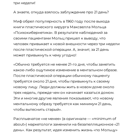
три недели!
А знаете, откуда взялось заблуждение про 21 день?
Миф обрел популярность в 1960 году после выхода
книги пластического хирурга Максвелла Мольца
«Психокибернетика». В результате наблюдений за
своими пациентами Мольц пришел к выводу, что
человек привыкает к новой внешности через три недели
после пластической операции. А, значит, за 21 день
может привыкнуть к чему угодно!
«Обычно требуется не менее 21-го дня, чтобы заметить
какое-либо ощутимое изменение в ментальном образе.
После пластической операции обычному пациенту
требуется около 21 дня, чтобы привыкнуть к своему
новому лицу. Люди должны жить в новом доме около
трех недель, прежде чем он начинает казаться домом.
Эти и многие другие явления показывают, что новому
ментальному образу требуется как минимум 21 день,
чтобы вытеснить старый».
Расплывчатое «не менее» (в оригинале — «minimum of
about») маркетологи заменили на безапелляционное «21
день». Как результат, идея изменить жизнь «по Мольцу»