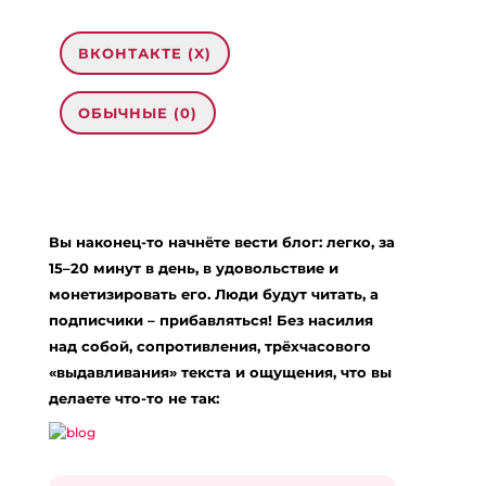
ВКОНТАКТЕ (
X
)
ОБЫЧНЫЕ (0)
Добавить комментарий
Ваш адрес email не будет опубликован.
Вы наконец-то начнёте вести блог: легко, за
Обязательные поля помечены
*
15–20 минут в день, в удовольствие и
Комментарий
*
монетизировать его. Люди будут читать, а
подписчики – прибавляться! Без насилия
над собой, сопротивления, трёхчасового
«выдавливания» текста и ощущения, что вы
делаете что-то не так: