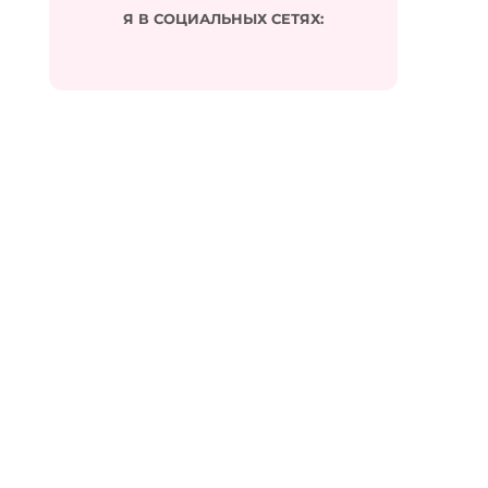
Я В СОЦИАЛЬНЫХ СЕТЯХ:
Подписаться на комментарии по e-mail
Имя
*
Email
*
Сайт