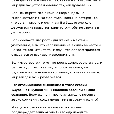
разворачиваться именно так, как вы в это верите. Весь
мир для вас устроен именно так, как думаете ВЫ.
Если вы верите, что в кризис надо сидеть, не
высовываться и тихо молиться, чтобы не потерять то,
что есть, – так оно и случится. Вы будете еле-еле
держаться на плаву, на грани того, чтобы не съехать в
депрессию.
Если считаете, что рост и движение к мечтам –
упахивание, а вы это напряжение не в силах вынести и
не хотите так жить, то так и случится для вас: придется
отказаться от всех своих высоких мечт.
Если чувствуете, что хотите роста, денег, результатов, и
решаете для этого затянуть пояса, не спать, не
радоваться, отложить всю остальную жизнь – ну что ж,
мир так для вас и развернется.
Это ограниченное мышление в стиле сказки
«Дудочка и кувшинчик» надежно вселили в наше
сознание.
Всем же понятно, кому выгодно посеять
зерно сомнения, когда нельзя иметь сразу и то, и то?
И ведь эти рамки и ограничения постоянно
подтверждает ваша жизнь. Вы всюду находите