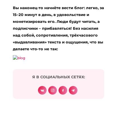
Ваш адрес email не будет опубликован.
Вы наконец-то начнёте вести блог: легко, за
Обязательные поля помечены
*
15–20 минут в день, в удовольствие и
Комментарий
*
монетизировать его. Люди будут читать, а
подписчики – прибавляться! Без насилия
над собой, сопротивления, трёхчасового
«выдавливания» текста и ощущения, что вы
делаете что-то не так:
Я В СОЦИАЛЬНЫХ СЕТЯХ:
Подписаться на комментарии по e-mail
Имя
*
Email
*