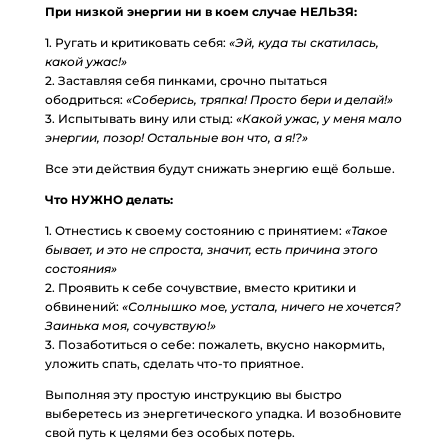
При низкой энергии ни в коем случае НЕЛЬЗЯ:
1. Ругать и критиковать себя:
«Эй, куда ты скатилась,
какой ужас!»
2. Заставляя себя пинками, срочно пытаться
ободриться:
«Соберись, тряпка! Просто бери и делай!»
3. Испытывать вину или стыд:
«Какой ужас, у меня мало
энергии, позор! Остальные вон что, а я!?»
Все эти действия будут снижать энергию ещё больше.
Что НУЖНО делать:
1. Отнестись к своему состоянию с принятием:
«Такое
бывает, и это не спроста, значит, есть причина этого
состояния»
2. Проявить к себе сочувствие, вместо критики и
обвинений:
«Солнышко мое, устала, ничего не хочется?
Заинька моя, сочувствую!»
3. Позаботиться о себе: пожалеть, вкусно накормить,
уложить спать, сделать что-то приятное.
Выполняя эту простую инструкцию вы быстро
выберетесь из энергетического упадка. И возобновите
свой путь к целями без особых потерь.