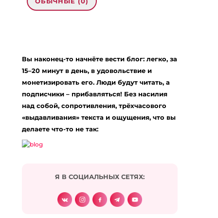
ОБЫЧНЫЕ (0)
Добавить комментарий
Ваш адрес email не будет опубликован.
Вы наконец-то начнёте вести блог: легко, за
Обязательные поля помечены
*
15–20 минут в день, в удовольствие и
Комментарий
*
монетизировать его. Люди будут читать, а
подписчики – прибавляться! Без насилия
над собой, сопротивления, трёхчасового
«выдавливания» текста и ощущения, что вы
делаете что-то не так:
Я В СОЦИАЛЬНЫХ СЕТЯХ:
Подписаться на комментарии по e-mail
Имя
*