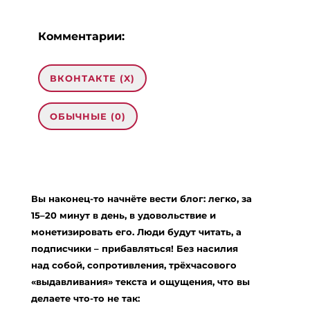
Комментарии:
ВКОНТАКТЕ (
X
)
ОБЫЧНЫЕ (0)
Добавить комментарий
Ваш адрес email не будет опубликован.
Вы наконец-то начнёте вести блог: легко, за
Обязательные поля помечены
*
15–20 минут в день, в удовольствие и
Комментарий
*
монетизировать его. Люди будут читать, а
подписчики – прибавляться! Без насилия
над собой, сопротивления, трёхчасового
«выдавливания» текста и ощущения, что вы
делаете что-то не так: