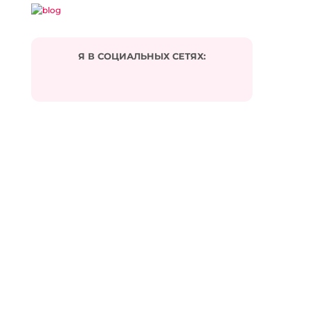
Я В СОЦИАЛЬНЫХ СЕТЯХ:
Подписаться на комментарии по e-mail
Имя
*
Email
*
Сайт