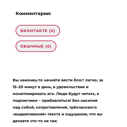
Комментарии:
ВКОНТАКТЕ (
X
)
ОБЫЧНЫЕ (0)
Добавить комментарий
Ваш адрес email не будет опубликован.
Вы наконец-то начнёте вести блог: легко, за
Обязательные поля помечены
*
15–20 минут в день, в удовольствие и
Комментарий
*
монетизировать его. Люди будут читать, а
подписчики – прибавляться! Без насилия
над собой, сопротивления, трёхчасового
«выдавливания» текста и ощущения, что вы
делаете что-то не так: