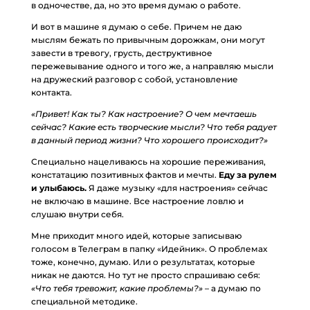
в одночестве, да, но это время думаю о работе.
И вот в машине я думаю о себе. Причем не даю
мыслям бежать по привычным дорожкам, они могут
завести в тревогу, грусть, деструктивное
пережевывание одного и того же, а направляю мысли
на дружеский разговор с собой, установление
контакта.
«Привет! Как ты? Как настроение? О чем мечтаешь
сейчас? Какие есть творческие мысли? Что тебя радует
в данный период жизни? Что хорошего происходит?»
Специально нацеливаюсь на хорошие переживания,
констатацию позитивных фактов и мечты.
Еду за рулем
и улыбаюсь.
Я даже музыку «для настроения» сейчас
не включаю в машине. Все настроение ловлю и
слушаю внутри себя.
Мне приходит много идей, которые записываю
голосом в Телеграм в папку «Идейник». О проблемах
тоже, конечно, думаю. Или о результатах, которые
никак не даются. Но тут не просто спрашиваю себя:
«Что тебя тревожит, какие проблемы?»
– а думаю по
специальной методике.