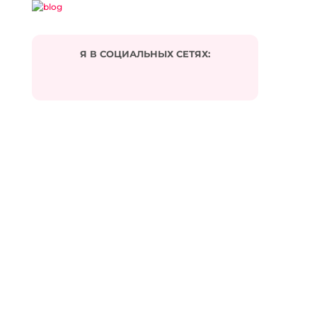
Я В СОЦИАЛЬНЫХ СЕТЯХ:
Подписаться на комментарии по e-mail
Имя
*
Email
*
Сайт