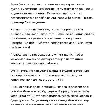
Если бесконтрольно пустить мысли в тревожное
русло, будет пережевывание из пустого в порожнее и
ухудшение настроения. Поэтому я прямо вслух
разговариваю с собой в коучинговом формате.
То есть
провожу Самокоучинг.
Коучинг – это система задавания вопросов таким
образом, что мозг находит гениальное решение любой
проблемы, и в результате успешного коучинга
настроение поднимается, появляются идеи, и хочется
действовать!
Я специально провожу самокучинг вслух, чтобы
максимально воссоздать разговор с настоящим
коучем. И это классно работает.
Этой методике я научилась еще в студенчестве и до
сих пор постоянно использую ее не только для
клиентов, но и для себя, детей, ЛМ.
Еще классный вдохновляющий вариант разговора с
собой –
Интервью из будущего
. Я представляю себя
успешной, той, которая добилась всего, чего хотела, и
будто у меня берут интервью на тему «Как я к этому
пришла?» И я рассказываю, как добилась такого