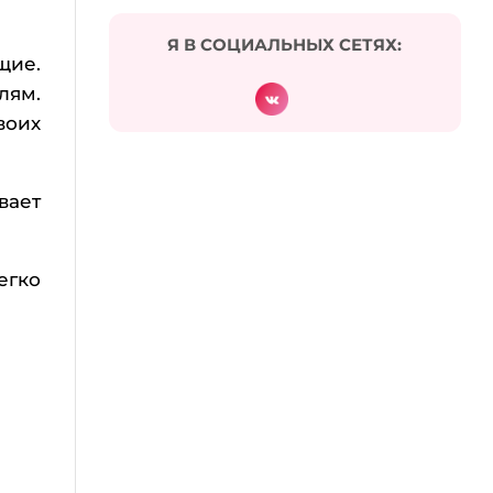
Я В СОЦИАЛЬНЫХ СЕТЯХ:
щие.
лям.
воих
вает
егко