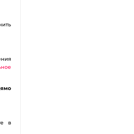
нить
ения
ьное
рямо
те в