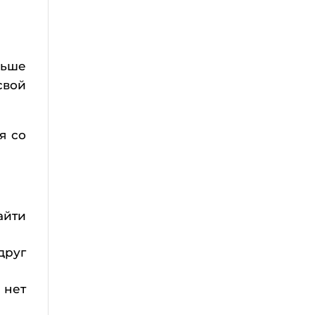
льше
свой
я со
йти
друг
нет