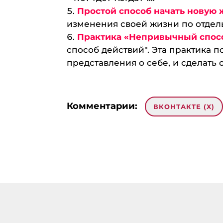
Простой способ начать новую
изменения своей жизни по отдель
Практика «Непривычный спос
способ действий". Эта практика 
представления о себе, и сделать 
Комментарии:
ВКОНТАКТЕ (
X
)
3 комментария на «“Интересн
убеждений”»
Ирина
:
07.01.2017 в 22:29
Спасибо за дельный со