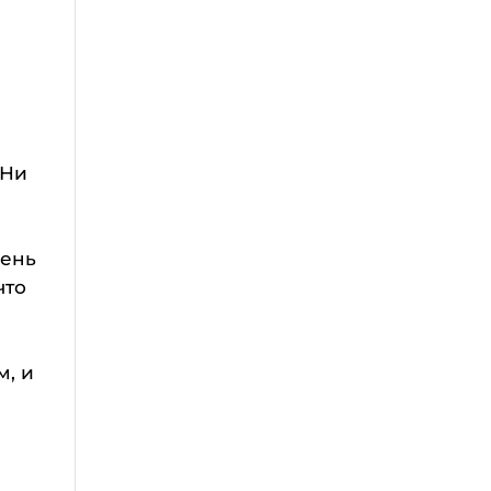
«Ни
чень
что
м, и