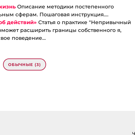
 жизнь
Описание методики постепенного
ным сферам. Пошаговая инструкция....
об действий»
Статья о практике "Непривычный
поможет расширить границы собственного я,
свое поведение...
ОБЫЧНЫЕ (3)
ый способ выявления ограничивающих
вет!
Ч