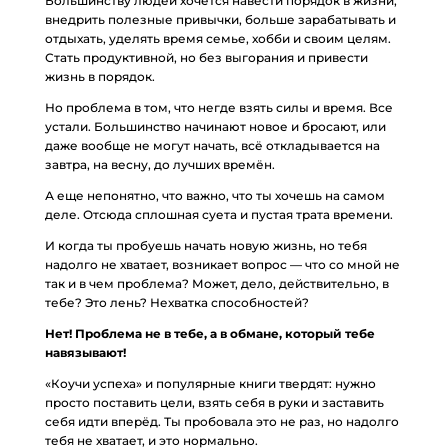
Большинству людей хочется навести порядок в жизни,
внедрить полезные привычки, больше зарабатывать и
отдыхать, уделять время семье, хобби и своим целям.
Стать продуктивной, но без выгорания и привести
жизнь в порядок.
Но проблема в том, что негде взять силы и время. Все
устали. Большинство начинают новое и бросают, или
даже вообще не могут начать, всё откладывается на
завтра, на весну, до лучших времён.
А еще непонятно, что важно, что ты хочешь на самом
деле. Отсюда сплошная суета и пустая трата времени.
И когда ты пробуешь начать новую жизнь, но тебя
надолго не хватает, возникает вопрос — что со мной не
так и в чем проблема? Может, дело, действительно, в
тебе? Это лень? Нехватка способностей?
Нет! Проблема не в тебе, а в обмане, который тебе
навязывают!
«Коучи успеха» и популярные книги твердят: нужно
просто поставить цели, взять себя в руки и заставить
себя идти вперёд. Ты пробовала это не раз, но надолго
тебя не хватает, и это нормально.