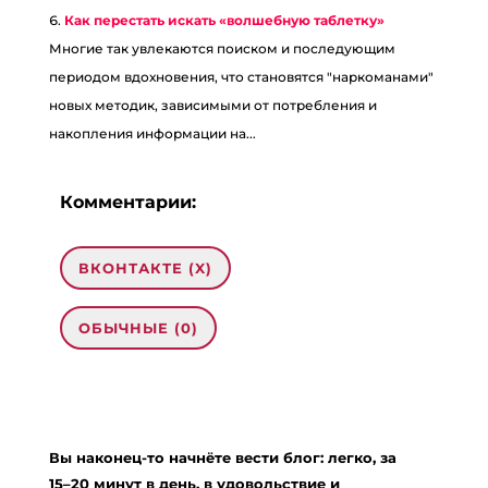
Как перестать искать «волшебную таблетку»
Многие так увлекаются поиском и последующим
периодом вдохновения, что становятся "наркоманами"
новых методик, зависимыми от потребления и
накопления информации на...
Комментарии:
ВКОНТАКТЕ (
X
)
ОБЫЧНЫЕ (0)
Добавить комментарий
Ваш адрес email не будет опубликован.
Вы наконец-то начнёте вести блог: легко, за
Обязательные поля помечены
*
15–20 минут в день, в удовольствие и