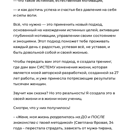
— что такое истинная, естественная мотивация,
— и как достичь успеха и счастья без давления на себя
и силы воли.
Всё, что нужно — это применить новый подход,
основанный на нахождении истинных целей, активации
глубинной мотивации, управлении своим состоянием
и эмоциями. Этот подход поможет тебе проживать
каждый день с радостью, успевая всё, не уставая, и
быть довольной собой и своей жизнью.
Чтобы передать вам этот подход, я создала тренинг,
где дам вам СИСТЕМУ изменения жизни, которая
является моей авторской разработкой, созданной за 27
лет работы, и уже принесла потрясающие результаты
тысячам женщин.
Звучит как сказка? Но это реальность! Я создала это в
своей жизни и в жизни моих учениц.
Смотри, что у них получилось!
– «
Женя, моя жизнь разделилась на ДО и ПОСЛЕ
знакомства с твоей методикой»
(Светлана Яровая, 34
года – перестала страдать, зависеть от мужа-тирана,