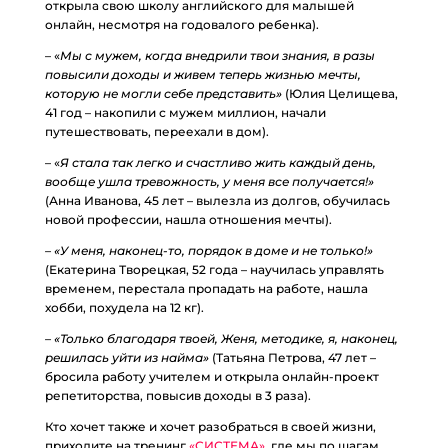
открыла свою школу английского для малышей
онлайн, несмотря на годовалого ребенка).
– «
Мы с мужем, когда внедрили твои знания, в разы
повысили доходы и живем теперь жизнью мечты,
которую не могли себе представить»
(Юлия Целищева,
41 год – накопили с мужем миллион, начали
путешествовать, переехали в дом).
– «
Я стала так легко и счастливо жить каждый день,
вообще ушла тревожность, у меня все получается!»
(Анна Иванова, 45 лет – вылезла из долгов, обучилась
новой профессии, нашла отношения мечты).
– «У меня, наконец-то, порядок в доме и не только!»
(Екатерина Творецкая, 52 года – научилась управлять
временем, перестала пропадать на работе, нашла
хобби, похудела на 12 кг).
– «Только благодаря твоей, Женя, методике, я, наконец,
решилась уйти из найма»
(Татьяна Петрова, 47 лет –
бросила работу учителем и открыла онлайн-проект
репетиторства, повысив доходы в 3 раза).
Кто хочет также и хочет разобраться в своей жизни,
приходите на тренинг
«СИСТЕМА»
, где мы по шагам