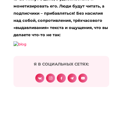
Комментарий
*
монетизировать его. Люди будут читать, а
подписчики – прибавляться! Без насилия
над собой, сопротивления, трёхчасового
«выдавливания» текста и ощущения, что вы
делаете что-то не так:
Я В СОЦИАЛЬНЫХ СЕТЯХ:
Подписаться на комментарии по e-mail
Имя
*
Email
*
Сайт