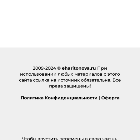
สมัครเล่นสล็อต LSM99DAY ดียังไง
:
28.10.2024 в 02:46
… [Trackback]
[…] Find More on that Topic:
eharitonova.ru/luchshee-sredstvo-dlya-molodosti-
lica/ […]
Ответить
fuckboy
2009-2024 ©
:
eharitonova.ru
При
использовании любых материалов с этого
13.11.2024 в 02:19
сайта ссылка на источник обязательна. Все
… [Trackback]
права защищены!
[…] Here you will find 98663 additional Information
to that Topic: eharitonova.ru/luchshee-sredstvo-
Политика Конфиденциальности
|
Оферта
dlya-molodosti-lica/ […]
Ответить
F1 shakes
:
16.01.2025 в 08:29
… [Trackback]
Чтобы впустить перемены в свою жизнь,