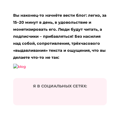
для молодости лица”»
Вы наконец-то начнёте вести блог: легко, за
play slots
:
23.12.2023 в 18:56
15–20 минут в день, в удовольствие и
… [Trackback]
монетизировать его. Люди будут читать, а
подписчики – прибавляться! Без насилия
[…] Info to that Topic: eharitonova.ru/luchshee-
sredstvo-dlya-molodosti-lica/ […]
над собой, сопротивления, трёхчасового
«выдавливания» текста и ощущения, что вы
Ответить
делаете что-то не так:
xo666
:
04.03.2024 в 05:50
… [Trackback]
[…] Read More Info here on that Topic:
Я В СОЦИАЛЬНЫХ СЕТЯХ:
eharitonova.ru/luchshee-sredstvo-dlya-molodosti-
lica/ […]
Ответить
Study in Africa
:
11.05.2024 в 00:22
… [Trackback]