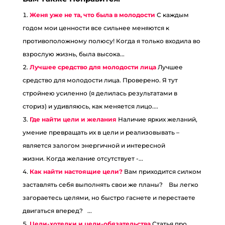
Женя уже не та, что была в молодости
С каждым
годом мои ценности все сильнее меняются к
противоположному полюсу! Когда я только входила во
взрослую жизнь, была высока...
Лучшее средство для молодости лица
Лучшее
средство для молодости лица. Проверено. Я тут
стройнею усиленно (я делилась результатами в
сториз) и удивляюсь, как меняется лицо....
Где найти цели и желания
Наличие ярких желаний,
умение превращать их в цели и реализовывать –
является залогом энергичной и интересной
жизни. Когда желание отсутствует -...
Как найти настоящие цели?
Вам приходится силком
заставлять себя выполнять свои же планы?⠀ Вы легко
загораетесь целями, но быстро гаснете и перестаете
двигаться вперед?⠀...
Цели-хотелки и цели-обязательства
Статья про