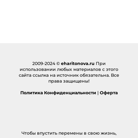
pg slot เว็บตรง
:
06.09.2024 в 18:31
… [Trackback]
[…] Read More on to that Topic:
eharitonova.ru/moi-celi-po-zdorovyu-molodosti-i-
vneshnosti/ […]
Ответить
2009-2024 ©
eharitonova.ru
При
Khủng bố
:
использовании любых материалов с этого
13.09.2024 в 04:35
сайта ссылка на источник обязательна. Все
… [Trackback]
права защищены!
[…] There you will find 90106 additional Information
Политика Конфиденциальности
|
Оферта
to that Topic: eharitonova.ru/moi-celi-po-
zdorovyu-molodosti-i-vneshnosti/ […]
Ответить
ทำความรู้จักเว็บพนันออนไลน์ LSM99LIVE
:
23.09.2024 в 03:53
Чтобы впустить перемены в свою жизнь,
… [Trackback]