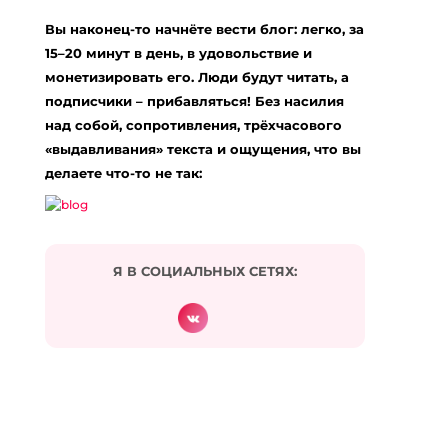
Вы наконец-то начнёте вести блог: легко, за
vegas scooters
:
11.12.2023 в 08:04
15–20 минут в день, в удовольствие и
… [Trackback]
монетизировать его. Люди будут читать, а
подписчики – прибавляться! Без насилия
[…] Read More here on that Topic:
eharitonova.ru/moi-celi-po-zdorovyu-molodosti-i-
над собой, сопротивления, трёхчасового
vneshnosti/ […]
«выдавливания» текста и ощущения, что вы
Ответить
делаете что-то не так:
https://regmatch.com/wp-
content/uploads/2019/11/index.html
:
21.12.2023 в 13:12
… [Trackback]
Я В СОЦИАЛЬНЫХ СЕТЯХ:
[…] Find More Information here on that Topic:
eharitonova.ru/moi-celi-po-zdorovyu-molodosti-i-
vneshnosti/ […]
Ответить
psilocybin mushrooms for sale usa​
:
10.02.2024 в 14:23