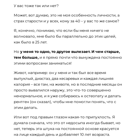
У вас тоже так или нет?
Может, вот думаю, это не моя особенность личности, а
страх старости и у всех, кому за 40 – у вас то же самое?
Я, конечно, понимаю, что если бы меня ничего не
волновало, мне было бы параллельно до этих целей,
как было в 25 лет.
Но
у меня то одно, то другое вылезает. И чем старше,
тем больше,
и я прямо почти что вынуждена постоянно
этими вопросами заниматься!
Живот, например: он у меня и так был все время
выпуклый, диастаз, два кесаревых и каждая лишняя
калория – все там, на животе, но в последние месяцы он
просто вывалился наружу, это что-то совершенно
ненормальное, и я уже собираюсь к остеопату и делать
рентген (он сказал), чтобы мне помогли понять, что с
этим делать.
Или вот под правым глазом какая-то припухлость. Я
думала сначала, что это от недосыпа иногда бывает, но
нет, теперь эта штука на постоянной основе красуется
на лице каждый день и добавляет 10 лет возраста.