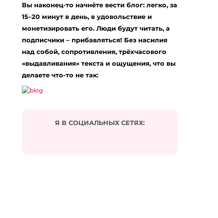
фитнес-марафонах”»
Вы наконец-то начнёте вести блог: легко, за
15–20 минут в день, в удовольствие и
site
:
монетизировать его. Люди будут читать, а
06.04.2024 в 17:08
… [Trackback]
подписчики – прибавляться! Без насилия
над собой, сопротивления, трёхчасового
[…] Read More here to that Topic:
«выдавливания» текста и ощущения, что вы
eharitonova.ru/pochemu-ne-poluchaetsya-dojti-
do-finisha-na-fitnes-marafonax/ […]
делаете что-то не так:
Ответить
trustbet
:
19.04.2024 в 02:51
Я В СОЦИАЛЬНЫХ СЕТЯХ:
… [Trackback]
[…] Read More to that Topic:
eharitonova.ru/pochemu-ne-poluchaetsya-dojti-
do-finisha-na-fitnes-marafonax/ […]
Ответить
Commercial Dryer Vent Repair Tampa
:
07.06.2024 в 14:13
… [Trackback]