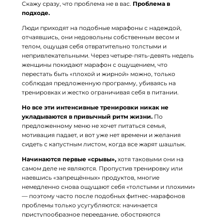
Скажу сразу, что проблема не в вас.
Проблема в
подходе.
Люди приходят на подобные марафоны с надеждой,
отчаявшись, они недовольны собственным весом и
телом, ощущая себя отвратительно толстыми и
непривлекательными. Через четыре-пять-девять недель
женщины покидают марафон с ощущением, что
перестать быть «плохой и жирной» можно, только
соблюдая предложенную программу, убиваясь на
тренировках и жестко ограничивая себя в питании.
Но все эти интенсивные тренировки никак не
укладываются в привычный ритм жизни.
По
предложенному меню не хочет питаться семья,
мотивация падает, и вот уже нет времени и желания
сидеть с капустным листом, когда все жарят шашлык.
Начинаются первые «срывы»,
хотя таковыми они на
самом деле не являются. Пропустив тренировку или
наевшись «запрещённых» продуктов, многие
немедленно снова ощущают себя «толстыми и плохими»
— поэтому часто после подобных фитнес-марафонов
проблемы только усугубляются: начинается
приступообразное переедание, обостряются