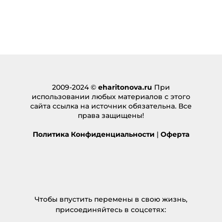
Ответить
BAU_2025
:
01.03.2025 в 19:34
… [Trackback]
[…] Read More here to that Topic:
eharitonova.ru/pochemu-ne-poluchaetsya-dojti-
do-finisha-na-fitnes-marafonax/ […]
2009-2024 ©
eharitonova.ru
При
Ответить
использовании любых материалов с этого
сайта ссылка на источник обязательна. Все
ปริ้นแผ่นพับ
:
права защищены!
21.03.2025 в 11:38
… [Trackback]
Политика Конфиденциальности
|
Оферта
[…] Read More to that Topic:
eharitonova.ru/pochemu-ne-poluchaetsya-dojti-
do-finisha-na-fitnes-marafonax/ […]
Ответить
Чтобы впустить перемены в свою жизнь,
สั่งซื้อ หวยออนไลน์ มีกี่ช่องทาง
:
присоединяйтесь в соцсетях:
01.04.2025 в 05:35
… [Trackback]