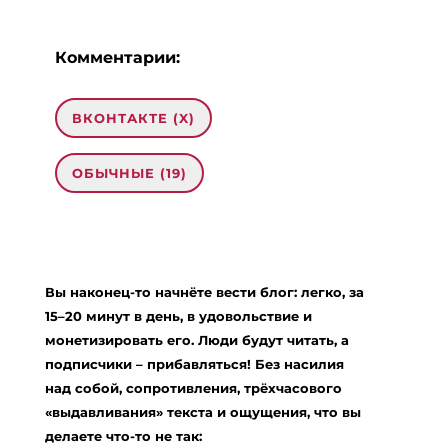
Комментарии:
ВКОНТАКТЕ (
X
)
ОБЫЧНЫЕ (19)
19 комментариев на «“Техника
«Создание видения»”»
Вы наконец-то начнёте вести блог: легко, за
Оксана
:
15–20 минут в день, в удовольствие и
21.12.2009 в 15:30
монетизировать его. Люди будут читать, а
Сегодня снова попыталась сделать это
подписчики – прибавляться! Без насилия
упражнение — и снова неудачно. Включается
над собой, сопротивления, трёхчасового
Буйная Фантазия ( я в собственном доме,
ухоженная, красивая, супер-переводчик с
«выдавливания» текста и ощущения, что вы
кучей командировок, в оранжерее — куча
делаете что-то не так: