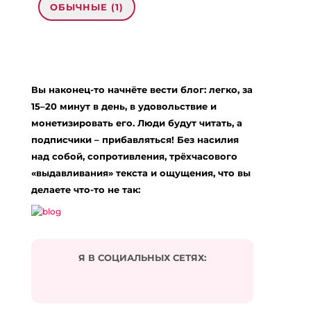
ОБЫЧНЫЕ (1)
1 комментарий на «“Вопрос-ответ: «Как
помочь подруге в личной жизни»”»
Вы наконец-то начнёте вести блог: легко, за
Мия
:
15–20 минут в день, в удовольствие и
02.06.2012 в 14:16
монетизировать его. Люди будут читать, а
Спасибо Вам большое… Вы правы, наверно я
подписчики – прибавляться! Без насилия
поступала не особо правильно! Спасибо, я
над собой, сопротивления, трёхчасового
попробую изменить свою тактику… Спасибо
Вам огромное, что уделили мне время!
«выдавливания» текста и ощущения, что вы
делаете что-то не так:
Ответить
Добавить комментарий
Я В СОЦИАЛЬНЫХ СЕТЯХ:
Ваш адрес email не будет опубликован.
Обязательные поля помечены
*
Комментарий
*