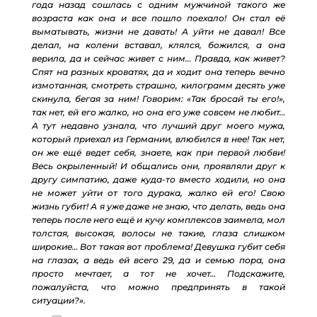
года назад сошлась с одним мужчиной такого же
возраста как она и все пошло поехало! Он стал её
выматывать, жизни не давать! А уйти не давал! Все
делал, на колени вставал, клялся, божился, а она
верила, да и сейчас живет с ним… Правда, как живет?
Спят на разных кроватях, да и ходит она теперь вечно
измотанная, смотреть страшно, килограмм десять уже
скинула, бегая за ним! Говорим: «Так бросай ты его!»,
так нет, ей его жалко, но она его уже совсем не любит…
А тут недавно узнала, что лучший друг моего мужа,
который приехал из Германии, влюбился в нее! Так нет,
он же ещё ведет себя, знаете, как при первой любви!
Весь окрыленный! И общались они, проявляли друг к
другу симпатию, даже куда-то вместо ходили, но она
не может уйти от того дурака, жалко ей его! Свою
жизнь губит! А я уже даже не знаю, что делать, ведь она
теперь после него ещё и кучу комплексов заимела, мол
толстая, высокая, волосы не такие, глаза слишком
широкие… Вот такая вот проблема! Девушка губит себя
на глазах, а ведь ей всего 29, да и семью пора, она
просто мечтает, а тот не хочет… Подскажите,
пожалуйста, что можно предпринять в такой
ситуации?».