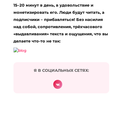
15–20 минут в день, в удовольствие и
Комментарий
*
монетизировать его. Люди будут читать, а
подписчики – прибавляться! Без насилия
над собой, сопротивления, трёхчасового
«выдавливания» текста и ощущения, что вы
делаете что-то не так:
Я В СОЦИАЛЬНЫХ СЕТЯХ:
Подписаться на комментарии по e-mail
Имя
*
Email
*
Сайт