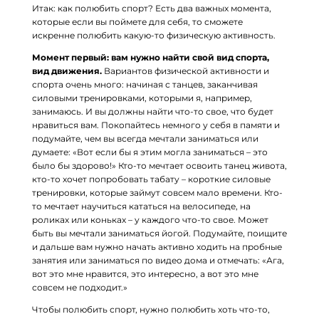
Итак: как полюбить спорт? Есть два важных момента,
которые если вы поймете для себя, то сможете
искренне полюбить какую-то физическую активность.
Момент первый: вам нужно найти свой вид спорта,
вид движения.
Вариантов физической активности и
спорта очень много: начиная с танцев, заканчивая
силовыми тренировками, которыми я, например,
занимаюсь. И вы должны найти что-то свое, что будет
нравиться вам. Покопайтесь немного у себя в памяти и
подумайте, чем вы всегда мечтали заниматься или
думаете: «Вот если бы я этим могла заниматься – это
было бы здорово!» Кто-то мечтает освоить танец живота,
кто-то хочет попробовать табату – короткие силовые
тренировки, которые займут совсем мало времени. Кто-
то мечтает научиться кататься на велосипеде, на
роликах или коньках – у каждого что-то свое. Может
быть вы мечтали заниматься йогой. Подумайте, поищите
и дальше вам нужно начать активно ходить на пробные
занятия или заниматься по видео дома и отмечать: «Ага,
вот это мне нравится, это интересно, а вот это мне
совсем не подходит.»
Чтобы полюбить спорт, нужно полюбить хоть что-то,