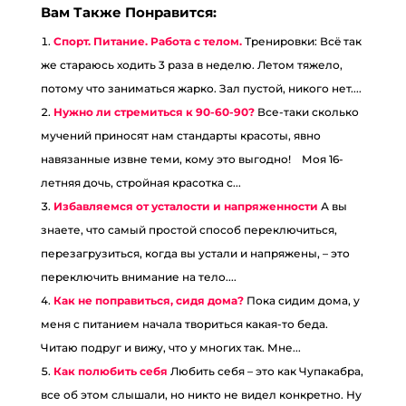
Вам Также Понравится:
Спорт. Питание. Работа с телом.
Тренировки: Всë так
же стараюсь ходить 3 раза в неделю. Летом тяжело,
потому что заниматься жарко. Зал пустой, никого нет....
Нужно ли стремиться к 90-60-90?
Все-таки сколько
мучений приносят нам стандарты красоты, явно
навязанные извне теми, кому это выгодно!⠀ Моя 16-
летняя дочь, стройная красотка с...
Избавляемся от усталости и напряженности
А вы
знаете, что самый простой способ переключиться,
перезагрузиться, когда вы устали и напряжены, – это
переключить внимание на тело....
Как не поправиться, сидя дома?
Пока сидим дома, у
меня с питанием начала твориться какая-то беда.
Читаю подруг и вижу, что у многих так. Мне...
Как полюбить себя
Любить себя – это как Чупакабра,
все об этом слышали, но никто не видел конкретно. Ну