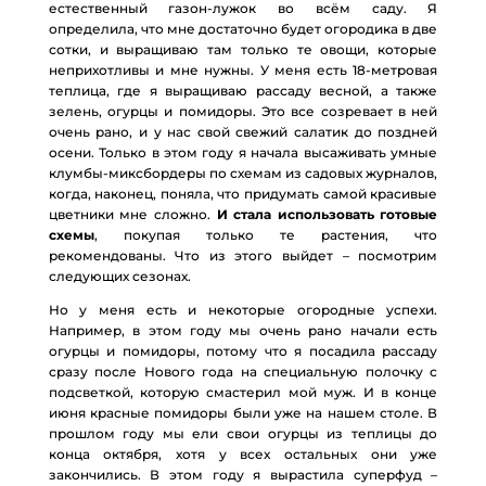
естественный газон-лужок во всём саду. Я
определила, что мне достаточно будет огородика в две
сотки, и выращиваю там только те овощи, которые
неприхотливы и мне нужны. У меня есть 18-метровая
теплица, где я выращиваю рассаду весной, а также
зелень, огурцы и помидоры. Это все созревает в ней
очень рано, и у нас свой свежий салатик до поздней
осени. Только в этом году я начала высаживать умные
клумбы-миксбордеры по схемам из садовых журналов,
когда, наконец, поняла, что придумать самой красивые
цветники мне сложно.
И стала использовать готовые
схемы
, покупая только те растения, что
рекомендованы. Что из этого выйдет – посмотрим
следующих сезонах.
Но у меня есть и некоторые огородные успехи.
Например, в этом году мы очень рано начали есть
огурцы и помидоры, потому что я посадила рассаду
сразу после Нового года на специальную полочку с
подсветкой, которую смастерил мой муж. И в конце
июня красные помидоры были уже на нашем столе. В
прошлом году мы ели свои огурцы из теплицы до
конца октября, хотя у всех остальных они уже
закончились. В этом году я вырастила суперфуд –