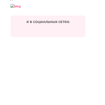
Я В СОЦИАЛЬНЫХ СЕТЯХ:
Подписаться на комментарии по e-mail
Имя
*
Email
*
Сайт