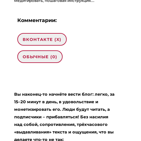
медитировать, пошаговая инструкция....
Комментарии:
ВКОНТАКТЕ (
X
)
ОБЫЧНЫЕ (0)
Добавить комментарий
Ваш адрес email не будет опубликован.
Вы наконец-то начнёте вести блог: легко, за
Обязательные поля помечены
*
15–20 минут в день, в удовольствие и
Комментарий
*
монетизировать его. Люди будут читать, а
подписчики – прибавляться! Без насилия
над собой, сопротивления, трёхчасового
«выдавливания» текста и ощущения, что вы
делаете что-то не так: