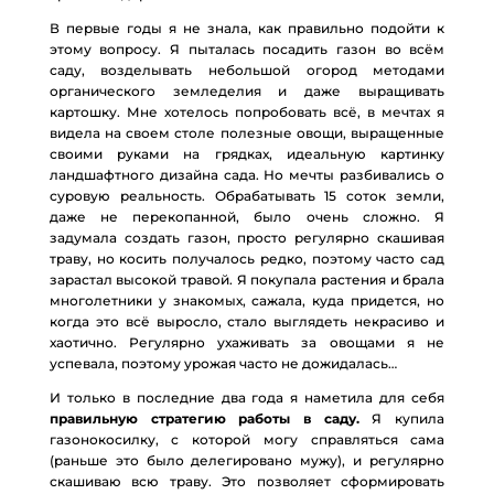
В первые годы я не знала, как правильно подойти к
этому вопросу. Я пыталась посадить газон во всём
саду, возделывать небольшой огород методами
органического земледелия и даже выращивать
картошку. Мне хотелось попробовать всё, в мечтах я
видела на своем столе полезные овощи, выращенные
своими руками на грядках, идеальную картинку
ландшафтного дизайна сада. Но мечты разбивались о
суровую реальность. Обрабатывать 15 соток земли,
даже не перекопанной, было очень сложно. Я
задумала создать газон, просто регулярно скашивая
траву, но косить получалось редко, поэтому часто сад
зарастал высокой травой. Я покупала растения и брала
многолетники у знакомых, сажала, куда придется, но
когда это всё выросло, стало выглядеть некрасиво и
хаотично. Регулярно ухаживать за овощами я не
успевала, поэтому урожая часто не дожидалась…
И только в последние два года я наметила для себя
правильную стратегию работы в саду.
Я купила
газонокосилку, с которой могу справляться сама
(раньше это было делегировано мужу), и регулярно
скашиваю всю траву. Это позволяет сформировать