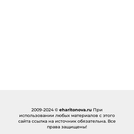
02.07.2024 в 10:45
… [Trackback]
[…] There you can find 78274 more Info on that
Topic: eharitonova.ru/xochu-chtoby-moya-doch-
byla-schastliva/ […]
Ответить
ลวดสลิง
:
29.08.2024 в 03:20
… [Trackback]
[…] Read More to that Topic: eharitonova.ru/xochu-
chtoby-moya-doch-byla-schastliva/ […]
Ответить
https://stealthex.io
:
12.09.2024 в 10:43
2009-2024 ©
eharitonova.ru
При
… [Trackback]
использовании любых материалов с этого
сайта ссылка на источник обязательна. Все
[…] Information on that Topic:
права защищены!
eharitonova.ru/xochu-chtoby-moya-doch-byla-
schastliva/ […]