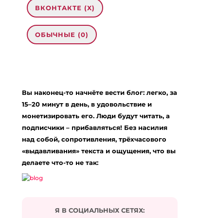
ВКОНТАКТЕ (
X
)
ОБЫЧНЫЕ (0)
0 комментариев на «“Хочу, чтобы моя
дочь была счастлива”»
Вы наконец-то начнёте вести блог: легко, за
สล็อตออนไลน์ CG Creative
:
18.01.2024 в 02:35
15–20 минут в день, в удовольствие и
… [Trackback]
монетизировать его. Люди будут читать, а
подписчики – прибавляться! Без насилия
[…] Read More to that Topic: eharitonova.ru/xochu-
chtoby-moya-doch-byla-schastliva/ […]
над собой, сопротивления, трёхчасового
«выдавливания» текста и ощущения, что вы
Ответить
делаете что-то не так:
พอตไฟฟ้า
:
21.03.2024 в 04:40
… [Trackback]
[…] Here you will find 56346 more Info to that Topic:
Я В СОЦИАЛЬНЫХ СЕТЯХ:
eharitonova.ru/xochu-chtoby-moya-doch-byla-