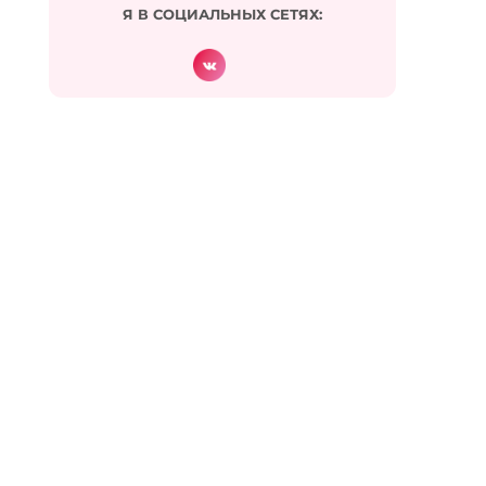
[…] There you can find 58110 more Information to
Я В СОЦИАЛЬНЫХ СЕТЯХ:
that Topic: eharitonova.ru/vot-poxudeyu-i-zazhivu/
[…]
Ответить
Psilocybin mushroom dispensary California
:
01.08.2024 в 21:21
… [Trackback]
[…] Find More to that Topic: eharitonova.ru/vot-
poxudeyu-i-zazhivu/ […]
Ответить
토토사이트 놀이터
:
21.09.2024 в 18:39
… [Trackback]
[…] There you will find 28662 more Info to that
Topic: eharitonova.ru/vot-poxudeyu-i-zazhivu/ […]
Ответить
เครื่องทำน้ำแข็ง
: