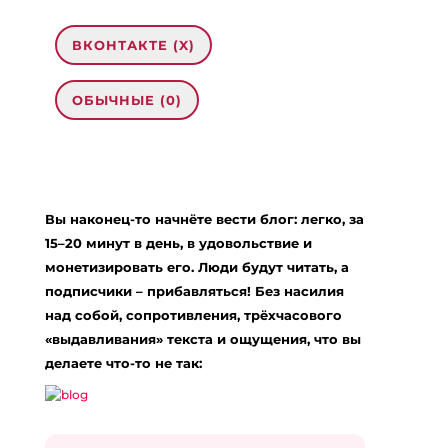
ВКОНТАКТЕ (
X
)
ОБЫЧНЫЕ (0)
0 комментариев на «“Вот похудею и
заживу!”»
Вы наконец-то начнёте вести блог: легко, за
naakte tiet
:
13.02.2024 в 01:04
15–20 минут в день, в удовольствие и
… [Trackback]
монетизировать его. Люди будут читать, а
подписчики – прибавляться! Без насилия
[…] Read More on that Topic: eharitonova.ru/vot-
poxudeyu-i-zazhivu/ […]
над собой, сопротивления, трёхчасового
«выдавливания» текста и ощущения, что вы
Ответить
делаете что-то не так:
ks quik 2000
:
13.02.2024 в 05:08
… [Trackback]