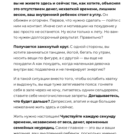
вы не живете здесь и сейчас так, как хотите, объясняя
это отсутствием денег, нехваткой времени, лишним
весом, ваш внутренний ребенок стоит в углу.
Он
обижен и огорчен. Первое, что нужно сделать — пойти с
ним на контакт. Иначе сил и мотивации на похудение у
вас просто не останется. Ну если только к лету. Но вам-
то нужен долгосрочный результат. Правильно?
Получается замкнутый круг.
С одной стороны, вы
хотите заниматься танцами, йогой, бегать по утрам,
носить вещи по фигуре, а с другой — вы еще не
похудели А как похудеть, когда маленькая девочка
внутри вас подавлена и не генерирует энергию?
И в такой ситуации вместо того, чтобы ослабить хватку
и выдохнуть, вы еще туже затягиваете пояса: гоняете
себя в зале через не хочу, питаетесь одним сельдереем,
ставите себе многочисленные запреты.
Догадываетесь,
что будет дальше?
Депрессия, апатия и еще большее
нежелание жить здесь и сейчас.
Жить нужно настоящим!
Чувствуйте каждую секунду
времени, независимо от веса, денег, временных
семейных неурядиц.
Самое главное — это вы и ваши
желания, ваш внутренний ребенок, поскольку именно