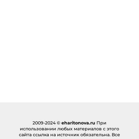
22.10.2024 в 07:35
… [Trackback]
[…] Here you can find 24195 additional Info on that
Topic: eharitonova.ru/vot-poxudeyu-i-zazhivu/ […]
Ответить
tickit
:
04.12.2024 в 14:36
… [Trackback]
[…] Info to that Topic: eharitonova.ru/vot-
poxudeyu-i-zazhivu/ […]
Ответить
ทดลองเล่นสล็อต ฟรี
:
23.12.2024 в 05:22
… [Trackback]
[…] Read More on that Topic: eharitonova.ru/vot-
2009-2024 ©
eharitonova.ru
При
poxudeyu-i-zazhivu/ […]
использовании любых материалов с этого
Ответить
сайта ссылка на источник обязательна. Все