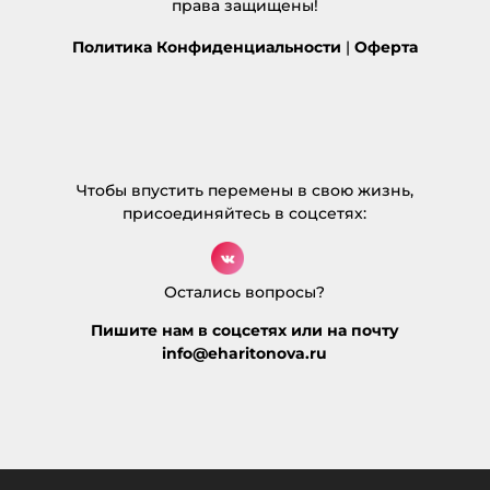
права защищены!
live cams
:
26.12.2024 в 20:03
Политика Конфиденциальности
|
Оферта
… [Trackback]
[…] Read More here on that Topic:
eharitonova.ru/vot-poxudeyu-i-zazhivu/ […]
Ответить
Чтобы впустить перемены в свою жизнь,
MLM business
:
присоединяйтесь в соцсетях:
27.12.2024 в 14:40
… [Trackback]
[…] Info on that Topic: eharitonova.ru/vot-
Остались вопросы?
poxudeyu-i-zazhivu/ […]
Ответить
Пишите нам в соцсетях или на почту
info@eharitonova.ru
สล็อตออนไลน์เกาหลี
:
23.03.2025 в 17:55
… [Trackback]
[…] Find More Information here on that Topic:
eharitonova.ru/vot-poxudeyu-i-zazhivu/ […]